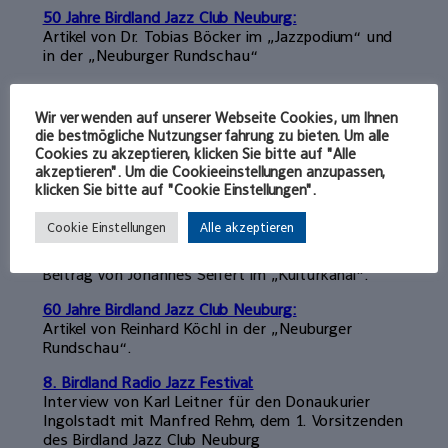
50 Jahre Birdland Jazz Club Neuburg:
Artikel von Dr. Tobias Böcker im „Jazzpodium“ und
in der „Neuburger Rundschau“
Film von Julian Benedikt über den Birdland Jazz Club
Neuburg
Wir verwenden auf unserer Webseite Cookies, um Ihnen
die bestmögliche Nutzungserfahrung zu bieten. Um alle
Neustart der „After Work Jazz Lounge“ im März
Cookies zu akzeptieren, klicken Sie bitte auf "Alle
2012 nach umfassendem Umbau
akzeptieren". Um die Cookieeinstellungen anzupassen,
Beitrag von Johannes Seifert im „Kulturkanal“ zur
klicken Sie bitte auf "Cookie Einstellungen".
Neueröffnung der Bar im Audi Forum Ingolstadt.
Cookie Einstellungen
Alle akzeptieren
Hans Huber und Stephan Holstein am 12.04.2012 in
der After Work Jazz Lounge
Beitrag von Johannes Seifert im „Kulturkanal“.
60 Jahre Birdland Jazz Club Neuburg:
Artikel von Reinhard Köchl in der „Neuburger
Rundschau“.
8. Birdland Radio Jazz Festival:
Interview von Karl Leitner für den Donaukurier
Ingolstadt mit Manfred Rehm, dem 1. Vorsitzenden
des Birdland Jazz Club Neuburg