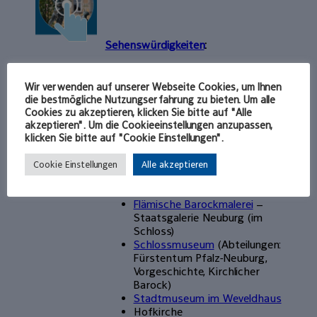
Sehenswürdigkeiten
:
Altstadt
Karlsplatz (eines der
Wir verwenden auf unserer Webseite Cookies, um Ihnen
schönsten Renaissance-
die bestmögliche Nutzungserfahrung zu bieten. Um alle
Ensembles Bayerns),
Cookies zu akzeptieren, klicken Sie bitte auf "Alle
Schloss (Innenhof mit
akzeptieren". Um die Cookieeinstellungen anzupassen,
Fresken u. Sgraffiti,
klicken Sie bitte auf "Cookie Einstellungen".
Schlossgarten,
Muschelgrotte)
Cookie Einstellungen
Alle akzeptieren
Schlosskapelle mit
Bocksberger-Fresken
Flämische Barockmalerei
–
Staatsgalerie Neuburg (im
Schloss)
Schlossmuseum
(Abteilungen:
Fürstentum Pfalz-Neuburg,
Vorgeschichte, Kirchlicher
Barock)
Stadtmuseum im Weveldhaus
Hofkirche