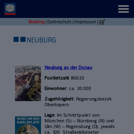
Booking
|
Datenschutz
|
Impressum
|
■
■
NEUBURG
Neuburg an der Donau
Postleitzahl:
86633
Einwohner:
ca. 30.000
Zugehörigkeit:
Regierungsbezirk
Oberbayern
Lage:
Im Schnittpunkt von
München (S) – Nürnberg (N) und
Ulm (W) – Regensburg (O), jeweils
ca. 100 Straßenkilometer