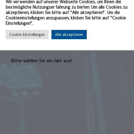
Wir verwenden auf unserer Webseite Cookies, um Ihnen die
Von den Konzerten aus den Jahren 1991 bis 2000 gibt es 
bestmögliche Nutzungserfahrung zu bieten. Um alle Cookies zu
öffnen können.
akzeptieren, klicken Sie bitte auf "Alle akzeptieren". Um die
Cookieeinstellungen anzupassen, klicken Sie bitte auf "Cookie
Einstellungen".
Cookie Einstellungen
Alle akzeptieren
Bitte wählen Sie ein Jahr aus!