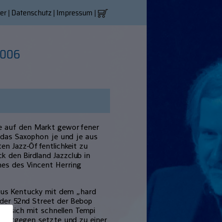
er
|
Datenschutz
|
Impressum
|
2006
lle auf den Markt geworfener
das Saxophon je und je aus
ten Jazz-Öffentlichkeit zu
k den Birdland Jazzclub in
nes des Vincent Herring
 aus Kentucky mit dem „hard
n der 52nd Street der Bebop
ie sich mit schnellen Tempi
s entgegen setzte und zu einer