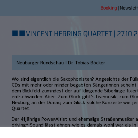
Booking
|
Newslett
■
■
VINCENT HERRING QUARTET | 27.10.
Neuburger Rundschau | Dr. Tobias Böcker
Wo sind eigentlich die Saxophonisten? Angesichts der Fü
CDs mit mehr oder minder begabten Sängerinnen scheint 
dem Blickfeld zumindest der auf klingende Silberlinge fixier
entschwinden. Aber: Zum Glück gibt’s Livemusik, zum Glüc
Neuburg an der Donau, zum Glück solche Konzerte wie je
Quartet.
Der 41jährige Power-Altist und ehemalige Straßenmusiker
driving“ Sound lässt ahnen, wie es damals wohl war, als i
erfunden wurde, dampfende, erregende, atemlose Musik, d
und raffinierter Harmonik der Routine des Entertainment