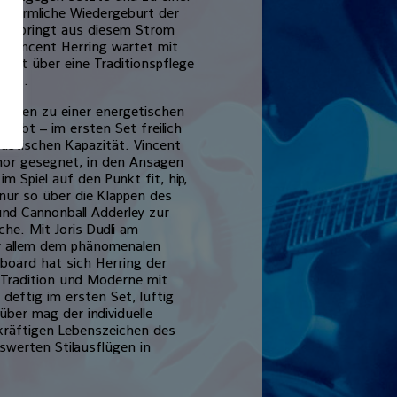
ls förmliche Wiedergeburt der
entspringt aus diesem Strom
t. Vincent Herring wartet mit
 weit über eine Traditionspflege
teht.
menten zu einer energetischen
gibt – im ersten Set freilich
ustischen Kapazität. Vincent
Humor gesegnet, in den Ansagen
m Spiel auf den Punkt fit, hip,
 nur so über die Klappen des
 und Cannonball Adderley zur
che. Mit Joris Dudli am
or allem dem phänomenalen
oard hat sich Herring der
e Tradition und Moderne mit
deftig im ersten Set, luftig
über mag der individuelle
kräftigen Lebenszeichen des
werten Stilausflügen in