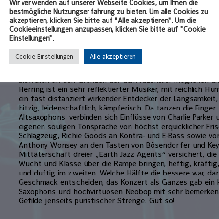
Wir verwenden auf unserer Webseite Cookies, um Ihnen die
Stilwende führte, die von vielen Zeitgenossen bis heute a
bestmögliche Nutzungserfahrung zu bieten. Um alle Cookies zu
kreativen Energie im Jazz empfunden wird. Nach wie vor 
akzeptieren, klicken Sie bitte auf "Alle akzeptieren". Um die
der Tradition Spirit, Energie, Phantasie und Schaffenskraf
Cookieeinstellungen anzupassen, klicken Sie bitte auf "Cookie
einer Variante des Neobop auf, die es wahrlich in sich hat,
Einstellungen".
hinausgeht, die den Jazz als Americas classical music vers
Cookie Einstellungen
Alle akzeptieren
Klassischer Bebop mischt sich mit Funk und rockigen Ele
Mischung, die den Musikern Raum zur kreativen Entfaltung 
bisweilen an den Grenzen der dem Jazzkeller möglichen ak
Herring ist ein sehr reflektierter Musiker, mit reichlich 
ein fast distanziert wirkender Entdecker der Langsamkeit, i
hitzig, leidenschaftlich, kämpferisch. Da tanzen die Finger
Altsaxophons, verbinden sich Einflüsse von Charlie Parker
eigenen souligen Tonsprache von höchst erquicklicher Fris
Schlagzeug, Richie Goods an Kontra- und E-Bass sowie v
Anthony Wonsey an den Tasten von Bösendorfer und Keyb
Mittäterschaft dreier „Earth Jazz Agents“ versichert, di
Wucht und Klasse über die Rampe bringen, heftig, kräftig, 
und duftig im zweiten. Welche Hälfte die bessere war, dar
Geschmack entscheiden, das Konzert als Ganzes gab ein 
Saxophons und hochvirtuosen Neobop mit sehr bemerkens
Gefilde jenseits puristischer Strenge. Gut so!