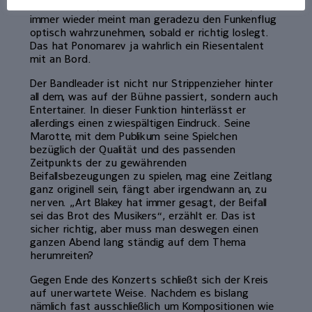
Pirouetten ein, die man so nie erwartet hätte,
immer wieder meint man geradezu den Funkenflug
optisch wahrzunehmen, sobald er richtig loslegt.
Das hat Ponomarev ja wahrlich ein Riesentalent
mit an Bord.
Der Bandleader ist nicht nur Strippenzieher hinter
all dem, was auf der Bühne passiert, sondern auch
Entertainer. In dieser Funktion hinterlässt er
allerdings einen zwiespältigen Eindruck. Seine
Marotte, mit dem Publikum seine Spielchen
bezüglich der Qualität und des passenden
Zeitpunkts der zu gewährenden
Beifallsbezeugungen zu spielen, mag eine Zeitlang
ganz originell sein, fängt aber irgendwann an, zu
nerven. „Art Blakey hat immer gesagt, der Beifall
sei das Brot des Musikers“, erzählt er. Das ist
sicher richtig, aber muss man deswegen einen
ganzen Abend lang ständig auf dem Thema
herumreiten?
Gegen Ende des Konzerts schließt sich der Kreis
auf unerwartete Weise. Nachdem es bislang
nämlich fast ausschließlich um Kompositionen wie