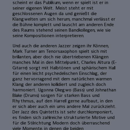
scheint er das Publikum, wenn er spielt ist er in
seiner eigenen Welt. Meist steht er mit
geschlossenen Augen da und genießt die
Klangwelten um sich herum, manchmal verlässt er
die Bühne komplett und lauscht am anderen Ende
des Raums stehend seinen Bandkollegen, wie sie
seine Kompositionen interpretieren.
Und auch die anderen Jazzer zeigen ihr Können,
Mark Turner am Tenorsaxophon spielt sich mit
brillanten, aber doch nie übertriebenen Klängen
manches Mal in den Mittelpunkt, Charles Altura (E-
Gitarre) sorgt mit Halbtönen und sphärischem Hall
für einen leicht psychedelischen Einschlag, der
ganz hervorragend mit dem natürlichen warmen
Klang der anderen kollidiert und zugleich doch
harmoniert. Ugonna Okegwo (Bass) und Johnathan
Blake (Drums) sorgen für starken Bass und
Rhythmus, auf den Harrell gerne aufbaut, in den
er sich aber auch ein ums andere Mal zurückzieht.
Der Jazz des Quintetts ist sehr durchkomponiert,
es finden sich zahlreiche strukturierte Motive und
für die Stilrichtung Modern doch überraschend
viele Momente, in denen die beiden