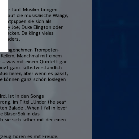
: die fünf Musiker bringen
ng auf die musikalische Waage,
h entpuppen sie sich als
illy Joel, Duke Ellington oder
npacken. Da klingt vieles
r anders.
ten, angenehmen Trompeten-
 Kellem. Manchmal mit einem
t – was mit einem Quintett gar
ovt ganz selbstverständlich.
 Musizieren, aber wenn es passt,
ie können ganz schön loslegen.
rd, ist in den Songs
ong, im Titel „Under the sea“
en Ballade „When I fall in love“
 Bläser-Soli in das
b sie sich selber mit der einen
gzeug hören es mit Freude,