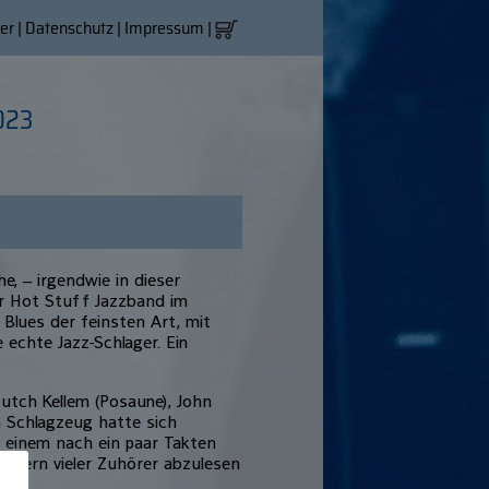
er
|
Datenschutz
|
Impressum
|
023
e, – irgendwie in dieser
r Hot Stuff Jazzband im
 Blues der feinsten Art, mit
 echte Jazz-Schlager. Ein
Butch Kellem (Posaune), John
 Schlagzeug hatte sich
 einem nach ein paar Takten
chtern vieler Zuhörer abzulesen
rde.