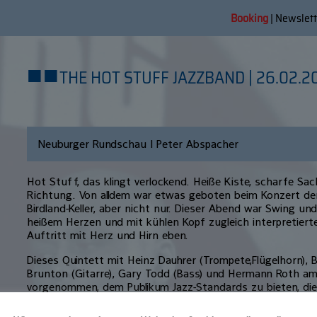
Booking
|
Newslett
■
■
THE HOT STUFF JAZZBAND | 26.02.2
Neuburger Rundschau | Peter Abspacher
Hot Stuff, das klingt verlockend. Heiße Kiste, scharfe Sach
Richtung. Von alldem war etwas geboten beim Konzert de
Birdland-Keller, aber nicht nur. Dieser Abend war Swing und
heißem Herzen und mit kühlen Kopf zugleich interpretierte
Auftritt mit Herz und Hirn eben.
Dieses Quintett mit Heinz Dauhrer (Trompete,Flügelhorn), 
Brunton (Gitarre), Gary Todd (Bass) und Hermann Roth am
vorgenommen, dem Publikum Jazz-Standards zu bieten, die
bekannt vorkommen. Dieser Effekt löste, wie auf den Gesi
war, wohlige Vorfreude aus auf das, was nun kommen wü