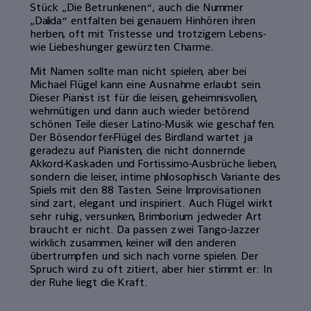
Stück „Die Betrunkenen“, auch die Nummer
„Dalida“ entfalten bei genauem Hinhören ihren
herben, oft mit Tristesse und trotzigem Lebens-
wie Liebeshunger gewürzten Charme.
Mit Namen sollte man nicht spielen, aber bei
Michael Flügel kann eine Ausnahme erlaubt sein.
Dieser Pianist ist für die leisen, geheimnisvollen,
wehmütigen und dann auch wieder betörend
schönen Teile dieser Latino-Musik wie geschaffen.
Der Bösendorfer-Flügel des Birdland wartet ja
geradezu auf Pianisten, die nicht donnernde
Akkord-Kaskaden und Fortissimo-Ausbrüche lieben,
sondern die leiser, intime philosophisch Variante des
Spiels mit den 88 Tasten. Seine Improvisationen
sind zart, elegant und inspiriert. Auch Flügel wirkt
sehr ruhig, versunken, Brimborium jedweder Art
braucht er nicht. Da passen zwei Tango-Jazzer
wirklich zusammen, keiner will den anderen
übertrumpfen und sich nach vorne spielen. Der
Spruch wird zu oft zitiert, aber hier stimmt er: In
der Ruhe liegt die Kraft.