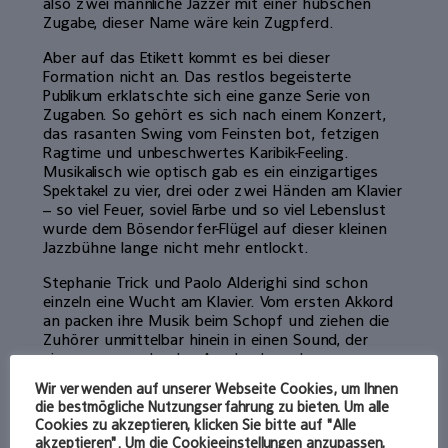
also zwei männliche Jazzer mit einer hübschen
Zugabe, dieser Name wäre kein Zugpferd.
Aber auf das Etikett kommt es bei dieser
Formation nicht an. Das restlos begeisterte
Publikum erklatschte sich eine ganze Serie von
Zugaben. So gehört es sich nach einem Konzert,
das rasanten Swing vom Feinsten bot, fetzigen
Ragtime und unbeschwertes Karibik-Feeling.
Musikalisch wie optisch gab es ein einzigartiges
Spektakel zu vier, drei oder zwei Händen am Klavier
– so viel Feuer, soviel Farbe und so viel Lebenslust
wurde dem Bösendorfer-Flügel auf dieser kleinen
Jazzbühne lange nicht mehr entlockt.
Stephanie Trick und Paolo Alderighi sind schon
einzeln eine Wucht am Klavier. Vom ersten Akkord
an packen ihre Musik beim Schopf und ziehen die
Zuhörer unmittelbar hinein in einen Sound, der
einen – man sehe den Ausdruck nach – ganz
schnell besoffen machen kann. Bei diesem
Wir verwenden auf unserer Webseite Cookies, um Ihnen
Pianisten-Paar schwingt der ganze Körper mit, in
die bestmögliche Nutzungserfahrung zu bieten. Um alle
einer fast aufreizenden Leichtigkeit.
Cookies zu akzeptieren, klicken Sie bitte auf "Alle
akzeptieren". Um die Cookieeinstellungen anzupassen,