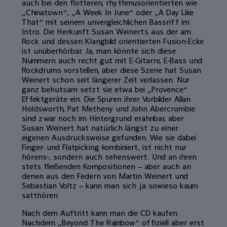
auch bei den flotteren, rhythmusorientierten wie
„Chinatown“, „A Week In June“ oder „A Day Like
That“ mit seinem unvergleichlichen Bassriff im
Intro. Die Herkunft Susan Weinerts aus der am
Rock und dessen Klangbild orientierten Fusion-Ecke
ist unüberhörbar. Ja, man könnte sich diese
Nummern auch recht gut mit E-Gitarre, E-Bass und
Rockdrums vorstellen, aber diese Szene hat Susan
Weinert schon seit längerer Zeit verlassen. Nur
ganz behutsam setzt sie etwa bei „Provence“
Effektgeräte ein. Die Spuren ihrer Vorbilder Allan
Holdsworth, Pat Metheny und John Abercrombie
sind zwar noch im Hintergrund erahnbar, aber
Susan Weinert hat natürlich längst zu einer
eigenen Ausdrucksweise gefunden. Wie sie dabei
Finger- und Flatpicking kombiniert, ist nicht nur
hörens-, sondern auch sehenswert. Und an ihren
stets fließenden Kompositionen – aber auch an
denen aus den Federn von Martin Weinert und
Sebastian Voltz – kann man sich ja sowieso kaum
satthören.
Nach dem Auftritt kann man die CD kaufen.
Nachdem „Beyond The Rainbow“ offiziell aber erst