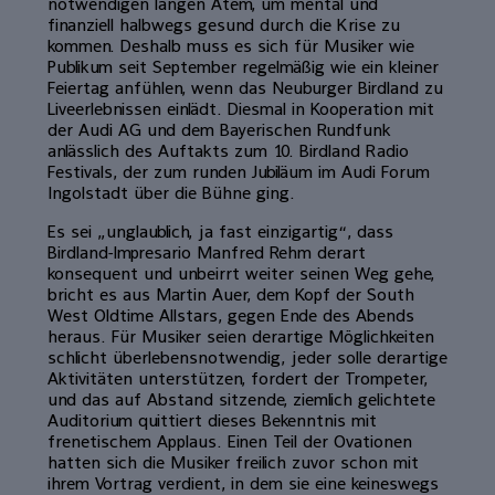
notwendigen langen Atem, um mental und
finanziell halbwegs gesund durch die Krise zu
kommen. Deshalb muss es sich für Musiker wie
Publikum seit September regelmäßig wie ein kleiner
Feiertag anfühlen, wenn das Neuburger Birdland zu
Liveerlebnissen einlädt. Diesmal in Kooperation mit
der Audi AG und dem Bayerischen Rundfunk
anlässlich des Auftakts zum 10. Birdland Radio
Festivals, der zum runden Jubiläum im Audi Forum
Ingolstadt über die Bühne ging.
Es sei „unglaublich, ja fast einzigartig“, dass
Birdland-Impresario Manfred Rehm derart
konsequent und unbeirrt weiter seinen Weg gehe,
bricht es aus Martin Auer, dem Kopf der South
West Oldtime Allstars, gegen Ende des Abends
heraus. Für Musiker seien derartige Möglichkeiten
schlicht überlebensnotwendig, jeder solle derartige
Aktivitäten unterstützen, fordert der Trompeter,
und das auf Abstand sitzende, ziemlich gelichtete
Auditorium quittiert dieses Bekenntnis mit
frenetischem Applaus. Einen Teil der Ovationen
hatten sich die Musiker freilich zuvor schon mit
ihrem Vortrag verdient, in dem sie eine keineswegs