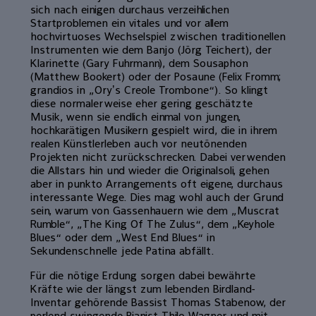
sich nach einigen durchaus verzeihlichen
Startproblemen ein vitales und vor allem
hochvirtuoses Wechselspiel zwischen traditionellen
Instrumenten wie dem Banjo (Jörg Teichert), der
Klarinette (Gary Fuhrmann), dem Sousaphon
(Matthew Bookert) oder der Posaune (Felix Fromm;
grandios in „Oryʼs Creole Trombone“). So klingt
diese normalerweise eher gering geschätzte
Musik, wenn sie endlich einmal von jungen,
hochkarätigen Musikern gespielt wird, die in ihrem
realen Künstlerleben auch vor neutönenden
Projekten nicht zurückschrecken. Dabei verwenden
die Allstars hin und wieder die Originalsoli, gehen
aber in punkto Arrangements oft eigene, durchaus
interessante Wege. Dies mag wohl auch der Grund
sein, warum von Gassenhauern wie dem „Muscrat
Rumble“, „The King Of The Zulus“, dem „Keyhole
Blues“ oder dem „West End Blues“ in
Sekundenschnelle jede Patina abfällt.
Für die nötige Erdung sorgen dabei bewährte
Kräfte wie der längst zum lebenden Birdland-
Inventar gehörende Bassist Thomas Stabenow, der
perlend swingende Pianist Thilo Wagner und mit