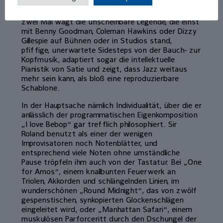
übers Elfenbein, um schließlich voller Seligkeit in
einen Stride á la Fats Waller hinein zu tänzeln. Ein,
zwei Mal wagt die unscheinbare Legende, die einst
mit Benny Goodman, Coleman Hawkins oder Dizzy
Gillespie auf Bühnen oder in Studios stand,
pfiffige, unerwartete Sidesteps von der Bauch- zur
Kopfmusik, adaptiert sogar die intellektuelle
Pianistik von Satie und zeigt, dass Jazz weitaus
mehr sein kann, als bloß eine reproduzierbare
Schablone.
In der Hauptsache nämlich Individualität, über die er
anlässlich der programmatischen Eigenkomposition
„I love Bebop“ gar trefflich philosophiert. Sir
Roland benutzt als einer der wenigen
Improvisatoren noch Notenblätter, und
entsprechend viele Noten ohne umständliche
Pause tröpfeln ihm auch von der Tastatur. Bei „One
for Amos“, einem knallbunten Feuerwerk an
Triolen, Akkorden und schlängelnden Linien, im
wunderschönen „Round Midnight“, das von zwölf
gespenstischen, synkopierten Glockenschlägen
eingeleitet wird, oder „Manhattan Safari“, einem
muskulösen Parforceritt durch den Dschungel der