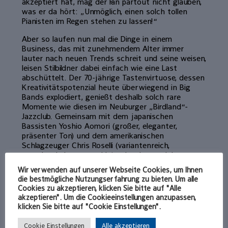
akzeptiert hat, mag der Fan partout nicht glauben,
was er da hört: „Unmöglich, einen solch tollen
Pianisten im Regen stehen zu lassen!“
Aber so laufen nun mal die Dinge in einem
Business, das mit zunehmendem Alter immer
lauter nach neuen Trends schreit und seine weisen,
leisen Stilbildner dabei einfach wie eine Last
abschüttelt. Der 70-jährige Tastenvirtuose, dessen
Kreativitätspotenzial heute überwiegend in Big
Bands explodiert, genießt deshalb solch rare
Momente wie diesen im Neuburger „Birdland“-
Jazzclub. Gemeinsam mit dem japanischen
Bassisten Yoshio Aomori (großer, eleganter,
präsenter Ton) und dem amerikanischen
Schlagzeuger Chris Roselli (variantenreich,
manchmal aber zu rockig) schwelgt er sich
erfrischend unnostalgisch durch ein Repertoire,
Wir verwenden auf unserer Webseite Cookies, um Ihnen
das überall auf dem Index der Normenwächter der
die bestmögliche Nutzungserfahrung zu bieten. Um alle
Jazzpolizei steht.
Cookies zu akzeptieren, klicken Sie bitte auf "Alle
akzeptieren". Um die Cookieeinstellungen anzupassen,
Immer wieder schlendert Hannas Händchen voller
klicken Sie bitte auf "Cookie Einstellungen".
verspielter Romantik daher, dann schlurft die
rechte Pranke im tiefen Monkschen Büßergang
Cookie Einstellungen
Alle akzeptieren