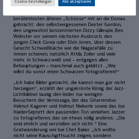
Cookie Einstellungen
Alle akzeptieren
Dennoch – oder gerade deshalb – hat der Mann
mit dem sensiblen Auge einige seiner
berühmtesten älteren „Schüsse“ mit an die Donau
gebracht: den selbstvergessenen Dexter Gordon,
den ungewohnt konzentrierten Dizzy Gillespie, Ben
Webster vor seinem nächsten Ausbruch, den
jungen Chick Corea oder Elvin Jones, über dessen
Gesicht Schweißbäche wie die Niagarafälle zu
rinnen scheinen, natürlich Attila Zoller und viele
mehr. In Schwarzweiß und – entgegen allen
Behauptungen – manchmal auch geblitzt. „Wie
willst du sonst einen Schwarzen fotografieren?“
„Ich habe Bilder gemacht, die kannst man gar nicht
herzeigen“, erzählt der ungekrönte König der Jazz-
Lichtbildner launig den leider nur wenigen
Besuchern der Vernissage, der das Gitarrenduo
Helmut Kagerer und Helmut Nieberle sowie das Joe
Haider-Septett den passenden Ton verleihen. Jazzer
zu fotografieren, das sei etwas völlig anderes: „Die
sind ehrlich und verstellen sich nicht.“ Eine
Gratwanderung wie bei Chet Baker. „Ich wollte
nicht seine Rauschgiftsucht zeigen, sondern