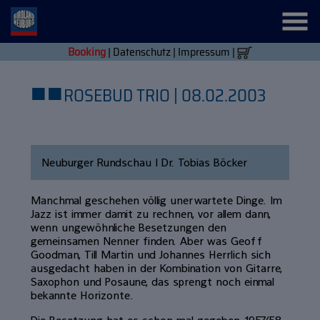
Booking
|
Datenschutz
|
Impressum
|
■
■
ROSEBUD TRIO | 08.02.2003
Neuburger Rundschau | Dr. Tobias Böcker
Manchmal geschehen völlig unerwartete Dinge. Im
Jazz ist immer damit zu rechnen, vor allem dann,
wenn ungewöhnliche Besetzungen den
gemeinsamen Nenner finden. Aber was Geoff
Goodman, Till Martin und Johannes Herrlich sich
ausgedacht haben in der Kombination von Gitarre,
Saxophon und Posaune, das sprengt noch einmal
bekannte Horizonte.
Die Besetzung hat es schon mal gegeben 1957/58,