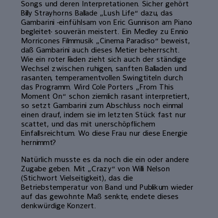
Songs und deren Interpretationen. Sicher gehört
Billy Strayhorns Ballade „Lush Life“ dazu, das
Gambarini -einfühlsam von Eric Gunnison am Piano
begleitet- souverän meistert. Ein Medley zu Ennio
Morricones Filmmusik „Cinema Paradiso“ beweist,
daß Gambarini auch dieses Metier beherrscht.
Wie ein roter Faden zieht sich auch der ständige
Wechsel zwischen ruhigen, sanften Balladen und
rasanten, temperamentvollen Swingtiteln durch
das Programm. Wird Cole Porters „From This
Moment On“ schon ziemlich rasant interpretiert,
so setzt Gambarini zum Abschluss noch einmal
einen drauf, indem sie im letzten Stück fast nur
scattet, und das mit unerschöpflichem
Einfallsreichtum. Wo diese Frau nur diese Energie
hernimmt?
Natürlich musste es da noch die ein oder andere
Zugabe geben. Mit „Crazy“ von Willi Nelson
(Stichwort Vielseitigkeit), das die
Betriebstemperatur von Band und Publikum wieder
auf das gewohnte Maß senkte, endete dieses
denkwürdige Konzert.