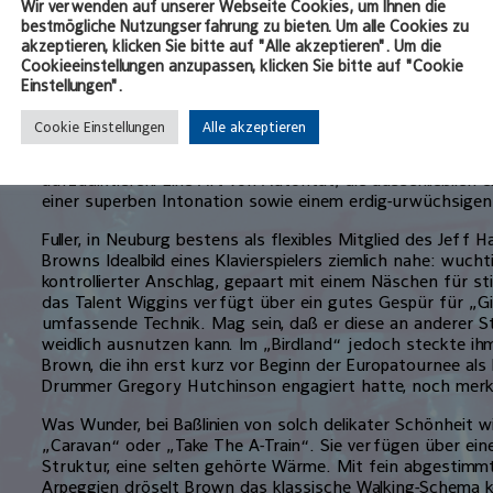
Wir verwenden auf unserer Webseite Cookies, um Ihnen die
Neuburger „Birdland“-Jazzclub frenetisch gefeiert, gebühr
bestmögliche Nutzungserfahrung zu bieten. Um alle Cookies zu
Ausnahmestatus – gerade wegen der unverkennbaren Iden
akzeptieren, klicken Sie bitte auf "Alle akzeptieren". Um die
Cookieeinstellungen anzupassen, klicken Sie bitte auf "Cookie
Trotz seiner 73 Jahre käme es dem langjährigen Sideman
Einstellungen".
von Ella Fitzgerald nie in den Sinn, seine eigene Vergangenhe
kleinen Einheit für den großen Ausdruck, filtert, dosiert
Cookie Einstellungen
Alle akzeptieren
vorhandenen Resourcen. Er herrscht unumstritten auf der 
beiden jungen Partnern Larry Fuller (Piano) und Karim Wigg
aufzudiktieren. Eine Art von Autorität, die ausschließlich
einer superben Intonation sowie einem erdig-urwüchsigen
Fuller, in Neuburg bestens als flexibles Mitglied des Jeff 
Browns Idealbild eines Klavierspielers ziemlich nahe: wucht
kontrollierter Anschlag, gepaart mit einem Näschen für s
das Talent Wiggins verfügt über ein gutes Gespür für „Gi
umfassende Technik. Mag sein, daß er diese an anderer St
weidlich ausnutzen kann. Im „Birdland“ jedoch steckte ih
Brown, die ihn erst kurz vor Beginn der Europatournee al
Drummer Gregory Hutchinson engagiert hatte, noch merkl
Was Wunder, bei Baßlinien von solch delikater Schönheit w
„Caravan“ oder „Take The A-Train“. Sie verfügen über ei
Struktur, eine selten gehörte Wärme. Mit fein abgestimmt
Arpeggien dröselt Brown das klassische Walking-Schema ko