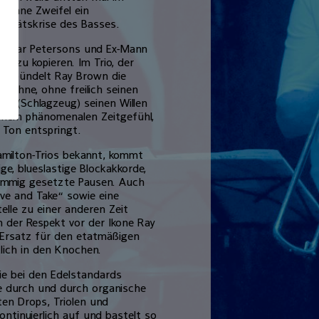
t ohne Zweifel ein
titätskrise des Basses.
 Oscar Petersons und Ex-Mann
it zu kopieren. Im Trio, der
 und bündelt Ray Brown die
Bühne, ohne freilich seinen
ins (Schlagzeug) seinen Willen
 einem phänomenalen Zeitgefühl,
 Ton entspringt.
Hamilton-Trios bekannt, kommt
ige, blueslastige Blockakkorde,
timmig gesetzte Pausen. Auch
ve and Take“ sowie eine
elle zu einer anderen Zeit
m der Respekt vor der Ikone Ray
s Ersatz für den etatmäßigen
ich in den Knochen.
ie bei den Edelstandards
ne durch und durch organische
en Drops, Triolen und
ntinuierlich auf und bastelt so