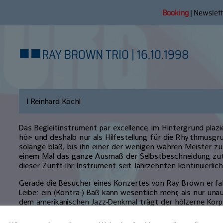
Booking
|
Newslett
■
■
RAY BROWN TRIO | 16.10.1998
| Reinhard Köchl
Das Begleitinstrument par excellence, im Hintergrund pla
hör- und deshalb nur als Hilfestellung für die Rhythmusgru
solange blaß, bis ihn einer der wenigen wahren Meister zu
einem Mal das ganze Ausmaß der Selbstbeschneidung zuta
dieser Zunft ihr Instrument seit Jahrzehnten kontinuierlich
Gerade die Besucher eines Konzertes von Ray Brown erfa
Leibe: ein (Kontra-) Baß kann wesentlich mehr, als nur unau
dem amerikanischen Jazz-Denkmal trägt der hölzerne Korpu
kunstvoll harmonische Strukturen und bedient obendrein 
rhythmischen Ansprüche. Brown, am Wochenende zum mitt