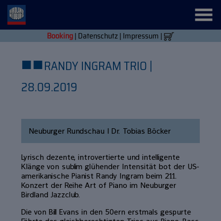
Booking
|
Datenschutz
|
Impressum
|
■
■
RANDY INGRAM TRIO |
28.09.2019
Neuburger Rundschau | Dr. Tobias Böcker
Lyrisch dezente, introvertierte und intelligente
Klänge von sublim glühender Intensität bot der US-
amerikanische Pianist Randy Ingram beim 211.
Konzert der Reihe Art of Piano im Neuburger
Birdland Jazzclub.
Die von Bill Evans in den 50ern erstmals gespurte
Fährte des gleichberechtigten Trios aus Piano, Bass