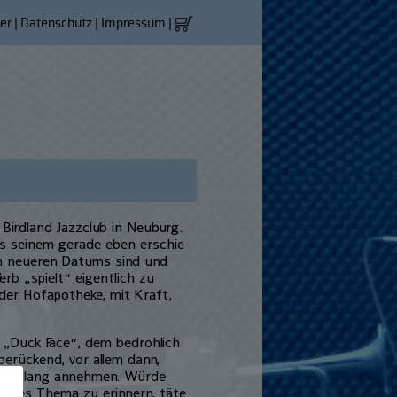
er
|
Datenschutz
|
Impressum
|
 Birdland Jazzclub in Neuburg.
s seinem gerade eben erschie­
ch neueren Datums sind und
rb „spielt“ eigentlich zu
 der Hofapotheke, mit Kraft,
 „Duck Face“, dem bedrohlich
erü­ckend, vor allem dann,
Gleichklang annehmen. Würde
zelnes Thema zu erinnern, täte