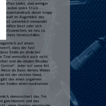
haften bleibt, sind we­niger
al – wobei jedes Stück
der Gesamteindruck dieser knapp
ildgewalt im Augenblick des
en fast unmerklich ineinander
hinreißen lässt oder sich
ie aufzuweichen, sie neu zu
lischees hereinzufal­len.
eigentlich auf ei­nem
mzerrt, dass der fast
erer Stelle ein ähnliches
 Titel ver­mutlich auch nicht
­ber sind die idealen Musiker
Control“. Jeder auf seine Art
 Alessi als Basis dienen, We­ber
al mit der rech­ten Hand,
rgibt das einen ungemein
n Stellen ei­nen meditativen
ämlich, demonstriert das Trio
ed gleich­kommt und das
cht, seine überaus emotionale,