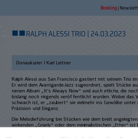
Booking
|
Newslett
■
■
RALPH ALESSI TRIO | 24.03.2023
Donaukurier | Karl Leitner
Ralph Alessi aus San Francisco gastiert mit seinem Trio im
Er wird dem Avantgarde-Jazz zugeordnet, spielt Stücke au
nenen Album „It’s Always Now“ und auch etliche, die no
bislang noch nirgends veröf­fentlicht wurden. Wobei das Ve
schwach ist, er „zaubert“ sie vielmehr ins Gewölbe un­ter
Präzision und Eleganz.
Die Melodieführung bei Stücken wie dem breit angelegten
wirkenden „Gnarly“ oder dem minimalistischen „Ether“ ist b
wenn Alessi und der Pianist Florian Weber sich ihrer im 
man je­doch ver­suchen, sich nach dem Konzert an ein ein