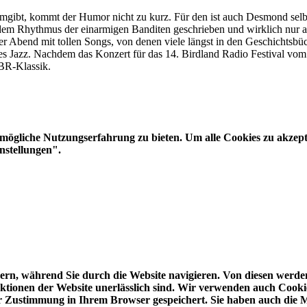
bt, kommt der Humor nicht zu kurz. Für den ist auch Desmond selbst 
 dem Rhythmus der einarmigen Banditen geschrieben und wirklich nur a
ver Abend mit tollen Songs, von denen viele längst in den Geschichtsbü
Jazz. Nachdem das Konzert für das 14. Birdland Radio Festival vom B
BR-Klassik.
ögliche Nutzungserfahrung zu bieten. Um alle Cookies zu akzeptie
nstellungen".
rn, während Sie durch die Website navigieren. Von diesen werden
ktionen der Website unerlässlich sind. Wir verwenden auch Cookies
er Zustimmung in Ihrem Browser gespeichert. Sie haben auch die M