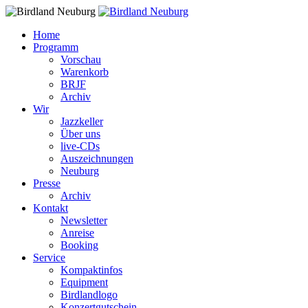
Home
Programm
Vorschau
Warenkorb
BRJF
Archiv
Wir
Jazzkeller
Über uns
live-CDs
Auszeichnungen
Neuburg
Presse
Archiv
Kontakt
Newsletter
Anreise
Booking
Service
Kompaktinfos
Equipment
Birdlandlogo
Konzertgutschein