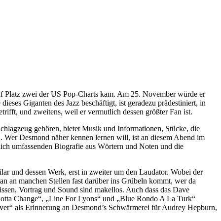
is auf Platz zwei der US Pop-Charts kam. Am 25. November würde er
eses Giganten des Jazz beschäftigt, ist geradezu prädestiniert, in
ifft, und zweitens, weil er vermutlich dessen größter Fan ist.
chlagzeug gehören, bietet Musik und Informationen, Stücke, die
hn. Wer Desmond näher kennen lernen will, ist an diesem Abend im
unlich umfassenden Biografie aus Wörtern und Noten und die
ilar und dessen Werk, erst in zweiter um den Laudator. Wobei der
n an manchen Stellen fast darüber ins Grübeln kommt, wer da
umrissen, Vortrag und Sound sind makellos. Auch dass das Dave
„Gotta Change“, „Line For Lyons“ und „Blue Rondo A La Turk“
iver“ als Erinnerung an Desmond’s Schwärmerei für Audrey Hepburn,