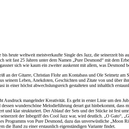
e bis heute weltweit meistverkaufte Single des Jazz, die seinerzeit b
ich seit fast 25 Jahren unter dem Namen „Pure Desmond“ mit dem Erbe di
argassner sich wie kaum ein zweiter auskennt mit allem, was Desmond betr
iß an der Gitarre, Christian Flohr am Kontabass und Ole Seimetz am S
s aus seinem Leben, Anekdoten, Geschichten und Zitate von und über i
si in einer höchst abwechslungsreich gestalteten und inhaltlich ersta
t Ausdruck mangelnder Kreativität. Es geht in erster Linie um den Jub
 dessen wunderschöne Melodieführung derart gut hinbekommt, dass ma
iert und klar strukturiert. Der Ablauf der Sets und der Stücke ist fest 
inerzeit der Inbegriff des Cool Jazz war, wird deutlich. „O Gato“, 
il des Programms von Pure Desmond, dazu das unverwüstliche „Moon R
em die Band zu einer erstaunlich eigenständigen Variante findet.