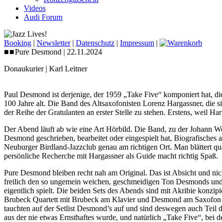
Videos
Audi Forum
Booking
|
Newsletter
|
Datenschutz
|
Impressum
|
■
■
Pure Desmond | 22.11.2024
Donaukurier | Karl Leitner
Paul Desmond ist derjenige, der 1959 „Take Five“ komponiert hat, di
100 Jahre alt. Die Band des Altsaxofonisten Lorenz Hargassner, die s
der Reihe der Gratulanten an erster Stelle zu stehen. Erstens, weil H
Der Abend läuft ab wie eine Art Hörbild. Die Band, zu der Johann We
Desmond geschrieben, bearbeitet oder eingespielt hat, Biografische
Neuburger Birdland-Jazzclub genau am richtigen Ort. Man blättert qua
persönliche Recherche mit Hargassner als Guide macht richtig Spaß.
Pure Desmond bleiben recht nah am Original. Das ist Absicht und nich
freilich den so ungemein weichen, geschmeidigen Ton Desmonds und
eigentlich spielt. Die beiden Sets des Abends sind mit Akribie konzip
Brubeck Quartett mit Brubeck am Klavier und Desmond am Saxofon se
tauchten auf der Setlist Desmond’s auf und sind deswegen auch Te
aus der nie etwas Ernsthaftes wurde, und natürlich „Take Five“, bei d