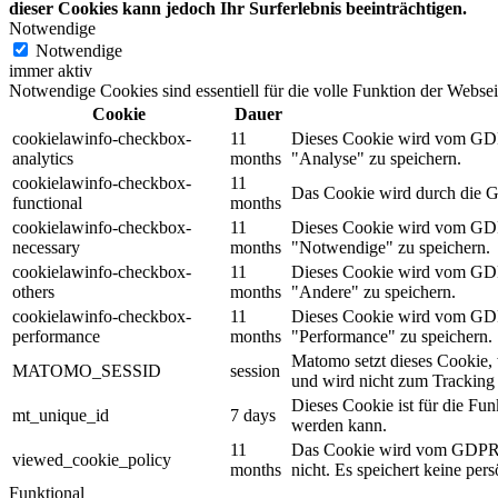
dieser Cookies kann jedoch Ihr Surferlebnis beeinträchtigen.
Notwendige
Notwendige
immer aktiv
Notwendige Cookies sind essentiell für die volle Funktion der Websei
Cookie
Dauer
cookielawinfo-checkbox-
11
Dieses Cookie wird vom GDPR
analytics
months
"Analyse" zu speichern.
cookielawinfo-checkbox-
11
Das Cookie wird durch die G
functional
months
cookielawinfo-checkbox-
11
Dieses Cookie wird vom GDPR
necessary
months
"Notwendige" zu speichern.
cookielawinfo-checkbox-
11
Dieses Cookie wird vom GDPR
others
months
"Andere" zu speichern.
cookielawinfo-checkbox-
11
Dieses Cookie wird vom GDPR
performance
months
"Performance" zu speichern.
Matomo setzt dieses Cookie,
MATOMO_SESSID
session
und wird nicht zum Tracking
Dieses Cookie ist für die Fu
mt_unique_id
7 days
werden kann.
11
Das Cookie wird vom GDPR Co
viewed_cookie_policy
months
nicht. Es speichert keine per
Funktional