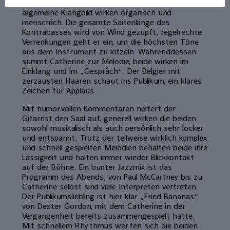
gemeinsamen Zusammenspiel. Die Musik und das
allgemeine Klangbild wirken organisch und
menschlich. Die gesamte Saitenlänge des
Kontrabasses wird von Wind gezupft, regelrechte
Verrenkungen geht er ein, um die höchsten Töne
aus dem Instrument zu kitzeln. Währenddessen
summt Catherine zur Melodie, beide wirken im
Einklang und im „Gespräch“. Der Belgier mit
zerzausten Haaren schaut ins Publikum, ein klares
Zeichen für Applaus.
Mit humorvollen Kommentaren heitert der
Gitarrist den Saal auf, generell wirken die beiden
sowohl musikalisch als auch persönlich sehr locker
und entspannt. Trotz der teilweise wirklich komplex
und schnell gespielten Melodien behalten beide ihre
Lässigkeit und halten immer wieder Blickkontakt
auf der Bühne. Ein bunter Jazzmix ist das
Programm des Abends, von Paul McCartney bis zu
Catherine selbst sind viele Interpreten vertreten.
Der Publikumsliebling ist hier klar „Fried Bananas“
von Dexter Gordon, mit dem Catherine in der
Vergangenheit bereits zusammengespielt hatte.
Mit schnellem Rhythmus werfen sich die beiden