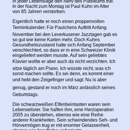
in jeder Lebenslage den Nerv des Publikums traf.
In der Nacht zum Montag ist Paul Kuhn im Alter
von 85 Jahren verstorben.
Eigentlich hatte er noch einen proppenvollen
Terminkalender: Für Paulchens Auftritt Anfang
November bei den Leverkusener Jazztagen gab es
so gut wie keine Karten mehr. Doch Kuhns
Gesundheitszustand hatte sich Anfang September
verschlechtert, so dass er in eine Schweizer Klinik
eingeliefert werden musste. Auf sein geliebtes
Klavier wollte er aber auch da nicht verzichten. Ich
sitze täglich am Piano.
Ich wüsste nicht, was ich
sonst machen sollte. Es sei denn, es kommt einer
und hebt den Zeigefinger und sagt: Nu is aber
genug, gestand er noch im März anlässlich seines
Geburtstags.
Die schwarzweißen Elfenbeintasten waren sein
Lebenselixier. Sie halfen ihm, eine Herzoperation
2005 zu überstehen, ebenso wie eine Reihe
anderer Krankheiten. Sein schwindendes Seh- und
Hörvermögen trug er mit enormer Gelassenheit,