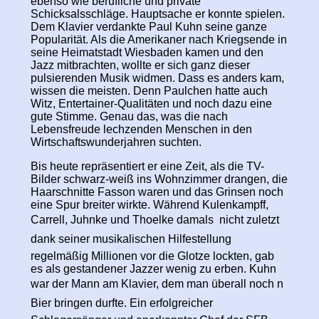
ebenso wie berufliche und private
Schicksalsschläge. Hauptsache er konnte spielen.
Dem Klavier verdankte Paul Kuhn seine ganze
Popularität. Als die Amerikaner nach Kriegsende in
seine Heimatstadt Wiesbaden kamen und den
Jazz mitbrachten, wollte er sich ganz dieser
pulsierenden Musik widmen. Dass es anders kam,
wissen die meisten. Denn Paulchen hatte auch
Witz, Entertainer-Qualitäten und noch dazu eine
gute Stimme. Genau das, was die nach
Lebensfreude lechzenden Menschen in den
Wirtschaftswunderjahren suchten.
Bis heute repräsentiert er eine Zeit, als die TV-
Bilder schwarz-weiß ins Wohnzimmer drangen, die
Haarschnitte Fasson waren und das Grinsen noch
eine Spur breiter wirkte. Während Kulenkampff,
Carrell, Juhnke und Thoelke damals  nicht zuletzt
dank seiner musikalischen Hilfestellung 
regelmäßig Millionen vor die Glotze lockten, gab
es als gestandener Jazzer wenig zu erben. Kuhn
war der Mann am Klavier, dem man überall noch n
Bier bringen durfte. Ein erfolgreicher