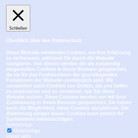
Schließen
Überblick über den Datenschutz
Diese Website verwendet Cookies, um Ihre Erfahrung
zu verbessern, während Sie durch die Website
navigieren. Von diesen werden die als notwendig
eingestuften Cookies in Ihrem Browser gespeichert,
da sie für das Funktionieren der grundlegenden
Funktionen der Website unerlässlich sind. Wir
verwenden auch Cookies von Dritten, die uns helfen
zu analysieren und zu verstehen, wie Sie diese
Website nutzen. Diese Cookies werden nur mit Ihrer
Zustimmung in Ihrem Browser gespeichert. Sie haben
auch die Möglichkeit, diese Cookies abzulehnen. Die
Ablehnung einiger dieser Cookies kann jedoch Ihr
Surferlebnis beeinträchtigen.
Notwendige
Notwendige
immer aktiv