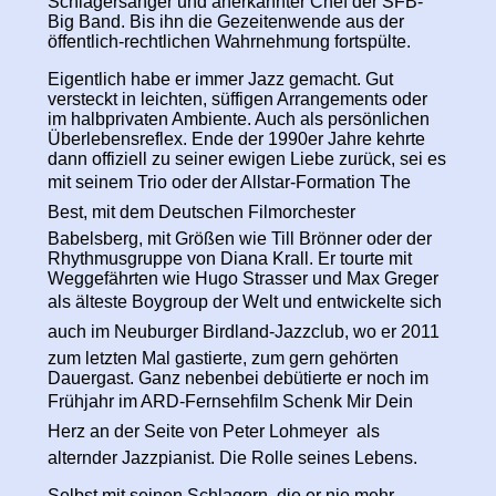
Schlagersänger und anerkannter Chef der SFB-
Big Band. Bis ihn die Gezeitenwende aus der
öffentlich-rechtlichen Wahrnehmung fortspülte.
Eigentlich habe er immer Jazz gemacht. Gut
versteckt in leichten, süffigen Arrangements oder
im halbprivaten Ambiente. Auch als persönlichen
Überlebensreflex. Ende der 1990er Jahre kehrte
dann offiziell zu seiner ewigen Liebe zurück, sei es
mit seinem Trio
oder der Allstar-Formation The
Best, mit dem Deutschen Filmorchester
Babelsberg, mit Größen wie
Till Brönner oder der
Rhythmusgruppe von Diana Krall. Er tourte mit
Weggefährten wie Hugo Strasser und Max Greger
als älteste Boygroup der Welt und entwickelte sich
auch im Neuburger Birdland-Jazzclub, wo er 2011
zum letzten Mal gastierte, zum gern gehörten
Dauergast. Ganz nebenbei debütierte er noch im
Frühjahr im ARD-Fernsehfilm Schenk Mir Dein
Herz an der Seite von Peter Lohmeyer  als
alternder Jazzpianist. Die Rolle seines Lebens.
Selbst mit seinen Schlagern, die er nie mehr