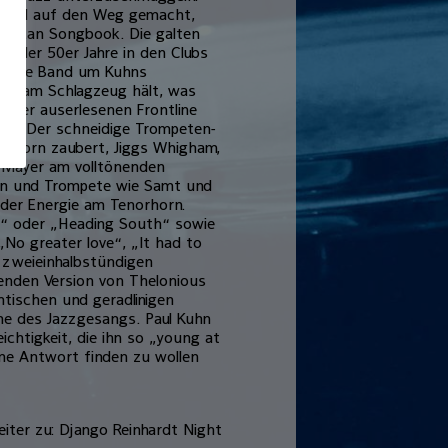
r-Band auf den Weg gemacht,
erican Songbook. Die galten
ng der 50er Jahre in den Clubs
en. Die Band um Kuhns
tzer am Schlagzeug hält, was
st der auserlesenen Frontline
ben: Der schneidige Trompeten-
em Horn zaubert, Jiggs Whigham,
l Mayer am volltönenden
rn und Trompete wie Samt und
ender Energie am Tenorhorn.
irt“ oder „Heading South“ sowie
No greater love“, „It had to
 zweieinhalbstündigen
ßenden Version von Thelonious
tischen und geradlinigen
me des Jazzgesangs. Paul Kuhn
chtigkeit, die ihn so „young at
ine Antwort finden zu wollen
iter zu: Django Reinhardt Night