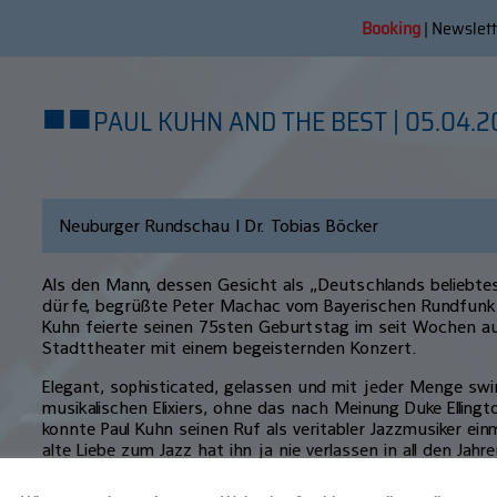
Booking
|
Newslett
■
■
PAUL KUHN AND THE BEST | 05.04.2
Neuburger Rundschau | Dr. Tobias Böcker
Als den Mann, dessen Gesicht als „Deutschlands beliebt
dürfe, begrüßte Peter Machac vom Bayerischen Rundfunk 
Kuhn feierte seinen 75sten Geburtstag im seit Wochen a
Stadttheater mit einem begeisternden Konzert.
Elegant, sophisticated, gelassen und mit jeder Menge swi
musikalischen Elixiers, ohne das nach Meinung Duke Ellingt
konnte Paul Kuhn seinen Ruf als veritabler Jazzmusiker ei
alte Liebe zum Jazz hat ihn ja nie verlassen in all den Jah
der Fernsehunterhaltung, denen er mehr gab als sie ihm
immer wichtig, auch in der kommerziellen Musik ein biss