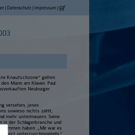
er
|
Datenschutz
|
Impressum
|
003
este Knautschzone“ gelten
den Mann am Klavier. Paul
usverkauften Neuburger
ng versehen, jenes
ons sowieso nichts zählt,
nmal mehr untermauern. Seine
ren in der Schlagerbranche und
 genommen haben: „Mir war es
chen Jazz unterzuschmuggeln.“