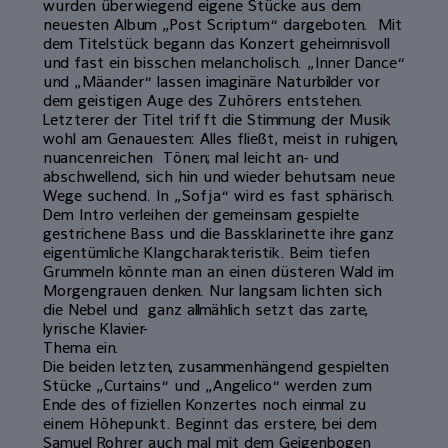
wurden überwiegend eigene Stücke aus dem
neuesten Album „Post Scriptum“ dargeboten. Mit
dem Titelstück begann das Konzert geheimnisvoll
und fast ein bisschen melancholisch. „Inner Dance“
und „Mäander“ lassen imaginäre Naturbilder vor
dem geistigen Auge des Zuhörers entstehen.
Letzterer der Titel trifft die Stimmung der Musik
wohl am Genauesten: Alles fließt, meist in ruhigen,
nuancenreichen Tönen; mal leicht an- und
abschwellend, sich hin und wieder behutsam neue
Wege suchend. In „Sofja“ wird es fast sphärisch.
Dem Intro verleihen der gemeinsam gespielte
gestrichene Bass und die Bassklarinette ihre ganz
eigentümliche Klangcharakteristik. Beim tiefen
Grummeln könnte man an einen düsteren Wald im
Morgengrauen denken. Nur langsam lichten sich
die Nebel und ganz allmählich setzt das zarte,
lyrische Klavier-
Thema ein.
Die beiden letzten, zusammenhängend gespielten
Stücke „Curtains“ und „Angelico“ werden zum
Ende des offiziellen Konzertes noch einmal zu
einem Höhepunkt. Beginnt das erstere, bei dem
Samuel Rohrer auch mal mit dem Geigenbogen