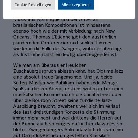
Ellington kommt zum Einsatz, mit Louis Jordan’s
Cookie Einstellungen
Alle akzeptieren
„Caledonia“ und Eddie Vinson’s„Kidney Stewe“
geht’s in Richtung Rhythm’n‘ Blues, man hört
Musik aus Martinique und der Anteil an
brasilianischen Kompositionen ist mindestens
ebenso hoch wie der mit Verbindung nach New
Orleans. Thomas L’Etienne gibt den ausführlich
plaudernden Conferencier und schlüpft immer
wieder in die Rolle des Sängers, wobei er allerdings
als Instrumentalist eindeutig überzeugender ist.
Wie man am überaus erfreulichen
Zuschauerzuspruch ablesen kann, hat Oldtime Jazz
eine absolut treue Fangemeinde. Und ja, beide
Seiten, Musiker wie Publikum, haben jede Menge
Spaß an diesem Abend, erstens weil man für einen
musikalischen Bummel durch die Canal Street oder
über die Bourbon Street keine fundierte Jazz-
Ausbildung braucht, zweitens weil sich im Verlauf
des fast dreistündigen Konzerts die Stimmung
immer mehr hebt und weil drittens die Herren auf
der Bühne auch so einiges dafür tun, dass dies so
bleibt. Zwingenbergers Solo anlässlich des von ihm
auf Dampflok-Betrieb umgestellten Klassikers