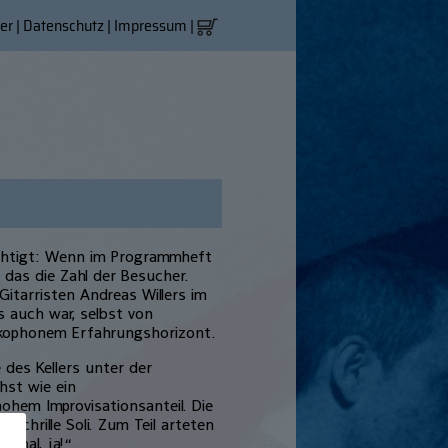
er
|
Datenschutz
|
Impressum
|
chtigt: Wenn im Programmheft
 das die Zahl der Besucher.
tarristen Andreas Willers im
s auch war, selbst von
akophonem Erfahrungshorizont.
 des Kellers unter der
hst wie ein
hem Improvisationsanteil. Die
 schrille Soli. Zum Teil arteten
ormal, ja!“.