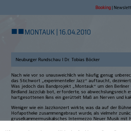
Booking
|
Newslett
■
■
MONTAUK | 16.04.2010
Neuburger Rundschau | Dr. Tobias Böcker
Nach wie vor so unausweichlich wie häufig genug unbere
das Stichwort „experimenteller Jazz“ auftaucht, dezimiert
Was jedoch das Bandprojekt „Montauk“ um den Berliner Gi
Birdland Jazzclub bot, erforderte, so abwechslungsreich e
hartgesottenen Fans ein gerüttelt Maß an Nerven und k
Weniger wie ein Jazzkonzert wirkte, was da auf der Bühne
Hofapotheke zusammengebraut wurde, als vielmehr zunäc
gruselkammermusikalisches Intermezzo Neuer Musik mit ho
einzelnen Akteure hatten ausgiebig Raum für laute, skurrile,
die aus zu reichlich autistischer Selbstgefälligkeit: „Grau n