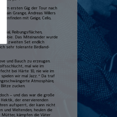
beim ersten Gig der Tour nach
i, Alain Grange, Andreas Willers
menfinden mit Geige, Cello,
ntial, Reibungsflächen,
phobie. Das Miteinander wurde
n im zweiten Set endlich
ich sehr tolerante Birdland-
oove und Bauch zu erzeugen.
lfsschlucht, mal wie im
echt bei Härte 10, nie wie im
 spielen wir mal Jazz.“ Da traf
ärmgeschwängerte Atmosphäre,
Blitze zucken.
doch – und das war die große
r Hektik, der enervierenden
Ohren aufsperrt, der kann nicht
en und Weltenden, heulen die
ie Mütter, kämpfen die Väter