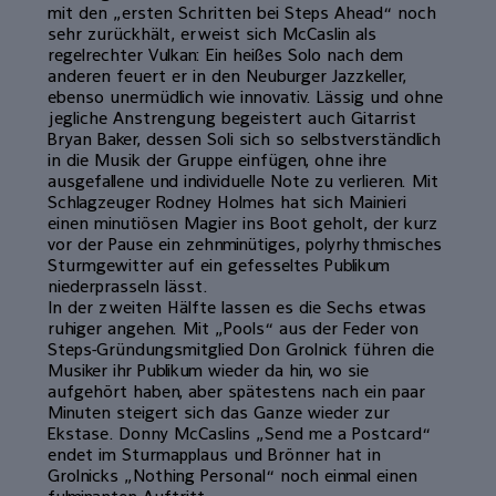
mit den „ersten Schritten bei Steps Ahead“ noch
sehr zurückhält, erweist sich McCaslin als
regelrechter Vulkan: Ein heißes Solo nach dem
anderen feuert er in den Neuburger Jazzkeller,
ebenso unermüdlich wie innovativ. Lässig und ohne
jegliche Anstrengung begeistert auch Gitarrist
Bryan Baker, dessen Soli sich so selbstverständlich
in die Musik der Gruppe einfügen, ohne ihre
ausgefallene und individuelle Note zu verlieren. Mit
Schlagzeuger Rodney Holmes hat sich Mainieri
einen minutiösen Magier ins Boot geholt, der kurz
vor der Pause ein zehnminütiges, polyrhythmisches
Sturmgewitter auf ein gefesseltes Publikum
niederprasseln lässt.
In der zweiten Hälfte lassen es die Sechs etwas
ruhiger angehen. Mit „Pools“ aus der Feder von
Steps-Gründungsmitglied Don Grolnick führen die
Musiker ihr Publikum wieder da hin, wo sie
aufgehört haben, aber spätestens nach ein paar
Minuten steigert sich das Ganze wieder zur
Ekstase. Donny McCaslins „Send me a Postcard“
endet im Sturmapplaus und Brönner hat in
Grolnicks „Nothing Personal“ noch einmal einen
fulminanten Auftritt.