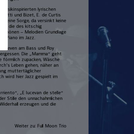
assikinspirierten lyrischen
izetti und Bizet, E. de Curtis
r keine Sorge, da versinkt keine
ind die des kitschig
h schönen – Melodien Grundlage
of Piano im Jazz.
er Hoeven am Bass und Roy
 vergessen. Die „Mamma“ geht
sie förmlich zupacken, Wäsche
rch’s Leben gehen, näher an
ung muttertäglicher
h wird hier Jazz gespielt im
riento“, „E lucevan de stelle“
er Stille den unnachahmlichen
Widerhall erzeugen und die
Weiter zu: Full Moon Trio