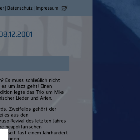
er
|
Datenschutz
|
Impressum
|
08.12.2001
 Es muss schließlich nicht
 es um Jazz geht! Einen
ition legte das Trio um Mike
nischer Lieder und Arien.
rds. Zweifellos gehört der
sei es aus den
so-Revival des letzten Jahres
ene neapolitanischen
nun seit fast einem Jahrhundert
 bringen.