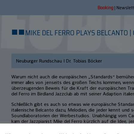
Booking
|
Newslett
■
■
MIKE DEL FERRO PLAYS BELCANTO | 
Neuburger Rundschau | Dr. Tobias Böcker
Warum nicht auch die europäischen „Standards“ bemühen?
immer alles von jenseits des großen Teichs kommen, wenn
überzeugenden Beweis für die Kraft der europäischen Trad
del Ferro im Birdland Jazzclub ab mit seiner Adaption italie
Schließlich gibt es auch so etwas wie europäische Standa
italienische Belcanto dazu, Melodien, die jeder kennt und 
Soundlaboratorien der Werbestudios. Unabhängig vom Caru
kam der Jazzpianist Mike del Ferro kürzlich auf die Idee, j
Schmachtfetzen für die Improvisation zu erschließen, die 
bella Italia beschwören und Herz und Seele zum Schmelzen