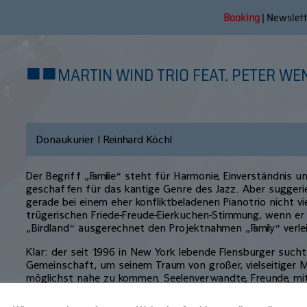
Booking
|
Newslett
■
■
MARTIN WIND TRIO FEAT. PETER WENI
Donaukurier | Reinhard Köchl
Der Begriff „Familie“ steht für Harmonie, Einverständnis un
geschaffen für das kantige Genre des Jazz. Aber suggeri
gerade bei einem eher konfliktbeladenen Pianotrio nicht vie
trügerischen Friede-Freude-Eierkuchen-Stimmung, wenn e
„Birdland“ ausgerechnet den Projektnahmen „Family“ verle
Klar: der seit 1996 in New York lebende Flensburger such
Gemeinschaft, um seinem Traum von großer, vielseitiger M
möglichst nahe zu kommen. Seelenverwandte, Freunde, mi
Partner, Beschützer und Lehrer, die einem Tricks und Knif
wenig Ernährer: sein Trio, das in Neuburg ein weiteres „Fa