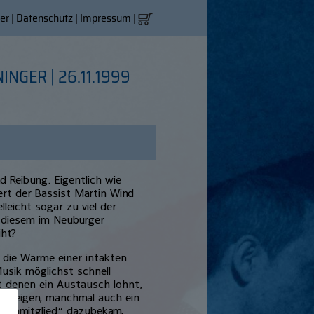
er
|
Datenschutz
|
Impressum
|
NGER | 26.11.1999
d Reibung. Eigentlich wie
ert der Bassist Martin Wind
lleicht sogar zu viel der
r diesem im Neuburger
iht?
t die Wärme einer intakten
usik möglichst schnell
t denen ein Austausch lohnt,
fe zeigen, manchmal auch ein
milienmitglied“ dazubekam,