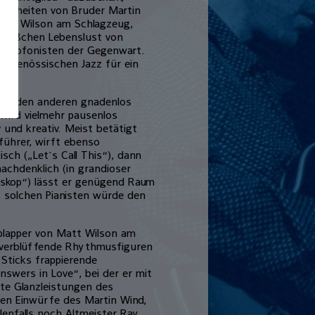
heleinheiten von Bruder Martin
Matt Wilson am Schlagzeug,
n bißchen Lebenslust von
 Saxofonisten der Gegenwart.
eitgenössischen Jazz für ein
reit den anderen gnadenlos
 wird vielmehr pausenlos
v und kreativ. Meist betätigt
führer, wirft ebenso
ch („Let`s Call This“), dann
nachdenklich (in grandioser
skop“) lässt er genügend Raum
s solchen Pianisten würde den
eplapper von Matt Wilson am
r verblüffende Rhythmusfiguren
 Sticks frappierende
Answers in Love“, bei der er mit
ute Glanzleistungen des
ten Einwürfe des Martin Wind,
llenfalls noch Altmeister Ray