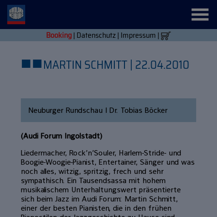
Booking
|
Datenschutz
|
Impressum
|
■
■
MARTIN SCHMITT | 22.04.2010
Neuburger Rundschau | Dr. Tobias Böcker
(Audi Forum Ingolstadt)
Liedermacher, Rock’n’Souler, Harlem-Stride- und
Boogie-Woogie-Pianist, Entertainer, Sänger und was
noch alles, witzig, spritzig, frech und sehr
sympathisch. Ein Tausendsassa mit hohem
musikalischem Unterhaltungswert präsentierte
sich beim Jazz im Audi Forum: Martin Schmitt,
einer der besten Pianisten, die in den frühen
Pianostilen der Jazzgeschichte zu Hause sind.