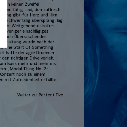
assen keinen Zweifel
 wie fähig sind, den zahlreich
hrung gibt für Herz und Hirn
as schwerfällig übersprang, lag
lieb: Weitgehend risikofrei
r weniger einschlägiges
der auch Überraschendes
terhaltung wurde nach der
 Be The Start Of Something
teil hatte der agile Drummer
en richtigen Drive verlieh.
g am Bass mehr und mehr ins
beim „Modal Thing No. 2“
 Konzert noch zu einem
 mit Zufriedenheit erfüllte.
Weiter zu: Perfect Five