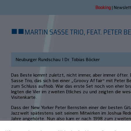
Booking
|
Newslett
■
■
MARTIN SASSE TRIO, FEAT. PETER BE
Neuburger Rundschau | Dr. Tobias Böcker
Das Beste kommt zuletzt, nicht immer, aber immer öfter. 
Sasse Trio, das sich bei einer „Groovy Affair“ mit Peter B
zum Schluss aufhob. War das erste Set noch von eher b
legten die Vier im zweiten Etliches zu und zeigten die wes
Visitenkarte.
Dass der New Yorker Peter Bernstein einer der besten Gita
Jazzwelt spätestens seit seinem Mitwirken im Joshua Red
Jahre angehörte. Nun also kam er nach 1998 zum zweiten
Gast des Martin Sasse Trios, einer durchaus beachtlich
Herkunft. Ein groovender „Winterwalzer“, ein ausnehmend