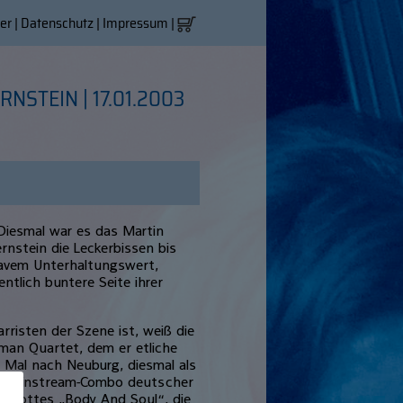
er
|
Datenschutz
|
Impressum
|
RNSTEIN | 17.01.2003
Diesmal war es das Martin
ernstein die Leckerbissen bis
ravem Unterhaltungswert,
entlich buntere Seite ihrer
rristen der Szene ist, weiß die
man Quartet, dem er etliche
 Mal nach Neuburg, diesmal als
en Mainstream-Combo deutscher
 flottes „Body And Soul“, die