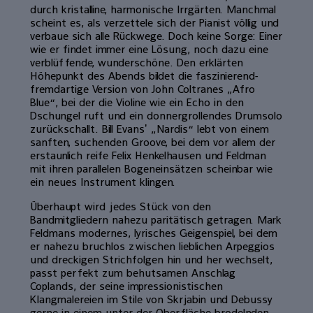
durch kristalline, harmonische Irrgärten. Manchmal
scheint es, als verzettele sich der Pianist völlig und
verbaue sich alle Rückwege. Doch keine Sorge: Einer
wie er findet immer eine Lösung, noch dazu eine
verblüffende, wunderschöne. Den erklärten
Höhepunkt des Abends bildet die faszinierend-
fremdartige Version von John Coltranes „Afro
Blue“, bei der die Violine wie ein Echo in den
Dschungel ruft und ein donnergrollendes Drumsolo
zurückschallt. Bill Evansʼ „Nardis“ lebt von einem
sanften, suchenden Groove, bei dem vor allem der
erstaunlich reife Felix Henkelhausen und Feldman
mit ihren parallelen Bogeneinsätzen scheinbar wie
ein neues Instrument klingen.
Überhaupt wird jedes Stück von den
Bandmitgliedern nahezu paritätisch getragen. Mark
Feldmans modernes, lyrisches Geigenspiel, bei dem
er nahezu bruchlos zwischen lieblichen Arpeggios
und dreckigen Strichfolgen hin und her wechselt,
passt perfekt zum behutsamen Anschlag
Coplands, der seine impressionistischen
Klangmalereien im Stile von Skrjabin und Debussy
gerne in einem unter der Oberfläche brodelnden