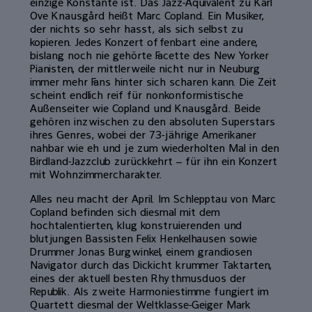
einzige Konstante ist. Das Jazz-Äquivalent zu Karl
Ove Knausgård heißt Marc Copland. Ein Musiker,
der nichts so sehr hasst, als sich selbst zu
kopieren. Jedes Konzert offenbart eine andere,
bislang noch nie gehörte Facette des New Yorker
Pianisten, der mittlerweile nicht nur in Neuburg
immer mehr Fans hinter sich scharen kann. Die Zeit
scheint endlich reif für nonkonformistische
Außenseiter wie Copland und Knausgård. Beide
gehören inzwischen zu den absoluten Superstars
ihres Genres, wobei der 73-jährige Amerikaner
nahbar wie eh und je zum wiederholten Mal in den
Birdland-Jazzclub zurückkehrt – für ihn ein Konzert
mit Wohnzimmercharakter.
Alles neu macht der April. Im Schlepptau von Marc
Copland befinden sich diesmal mit dem
hochtalentierten, klug konstruierenden und
blutjungen Bassisten Felix Henkelhausen sowie
Drummer Jonas Burgwinkel, einem grandiosen
Navigator durch das Dickicht krummer Taktarten,
eines der aktuell besten Rhythmusduos der
Republik. Als zweite Harmoniestimme fungiert im
Quartett diesmal der Weltklasse-Geiger Mark