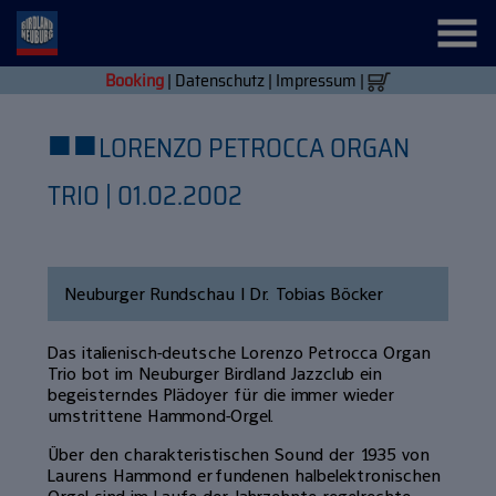
Booking
|
Datenschutz
|
Impressum
|
■
■
LORENZO PETROCCA ORGAN
TRIO | 01.02.2002
Neuburger Rundschau | Dr. Tobias Böcker
Das italienisch-deutsche Lorenzo Petrocca Organ
Trio bot im Neuburger Birdland Jazzclub ein
begeisterndes Plädoyer für die immer wieder
umstrittene Hammond-Orgel.
Über den charakteristischen Sound der 1935 von
Laurens Hammond erfundenen halbelektronischen
Orgel sind im Laufe der Jahrzehnte regelrechte