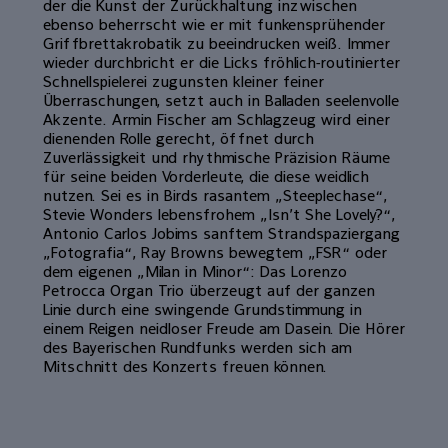
der die Kunst der Zurückhaltung inzwischen
ebenso beherrscht wie er mit funkensprühender
Griffbrettakrobatik zu beeindrucken weiß. Immer
wieder durchbricht er die Licks fröhlich-routinierter
Schnellspielerei zugunsten kleiner feiner
Überraschungen, setzt auch in Balladen seelenvolle
Akzente. Armin Fischer am Schlagzeug wird einer
dienenden Rolle gerecht, öffnet durch
Zuverlässigkeit und rhythmische Präzision Räume
für seine beiden Vorderleute, die diese weidlich
nutzen. Sei es in Birds rasantem „Steeplechase“,
Stevie Wonders lebensfrohem „Isn’t She Lovely?“,
Antonio Carlos Jobims sanftem Strandspaziergang
„Fotografia“, Ray Browns bewegtem „FSR“ oder
dem eigenen „Milan in Minor“: Das Lorenzo
Petrocca Organ Trio überzeugt auf der ganzen
Linie durch eine swingende Grundstimmung in
einem Reigen neidloser Freude am Dasein. Die Hörer
des Bayerischen Rundfunks werden sich am
Mitschnitt des Konzerts freuen können.