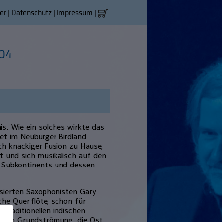
er
|
Datenschutz
|
Impressum
|
004
is. Wie ein solches wirkte das
et im Neuburger Birdland
ich knackiger Fusion zu Hause,
kt und sich musikalisch auf den
n Subkontinents und dessen
ssierten Saxophonisten Gary
sche Querflöte, schon für
 traditionellen indischen
schen Grundströmung, die Ost