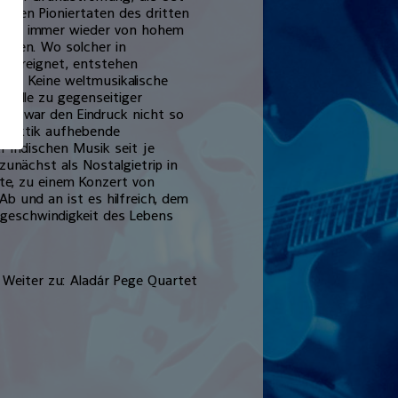
t den Pioniertaten des dritten
doch immer wieder von hohem
turen. Wo solcher in
ch ereignet, entstehen
ät. Keine weltmusikalische
Wille zu gegenseitiger
an zwar den Eindruck nicht so
e Hektik aufhebende
 indischen Musik seit je
zunächst als Nostalgietrip in
te, zu einem Konzert von
Ab und an ist es hilfreich, dem
ßgeschwindigkeit des Lebens
Weiter zu: Aladár Pege Quartet