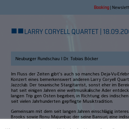
Booking
|
Newslett
■
■
LARRY CORYELL QUARTET | 18.09.2
Neuburger Rundschau | Dr. Tobias Böcker
Im Fluss der Zeiten gibt’s auch so manches Deja-Vu-Erlebn
Konzert eines bemerkenswert anderen Larry Coryell Quart
Jazzclub. Der texanische Stargitarrist, sonst eher im Bere
hat seit einigen Jahren eine weltmusikalische Ader entdec
langen Trip gen Osten begeben, in Richtung des indische
seit vielen Jahrhunderten gepflegte Musiktradition.
Gemeinsam mit dem seit langen Jahren einschlägig intere
Brooks sowie Ronu Majumbar, der seine Bansuri, eine indi
George Harrison spielte, und Veejay Ghate an der Tabla, der
Trommelkombination, sucht Coryell nun nach der musikali