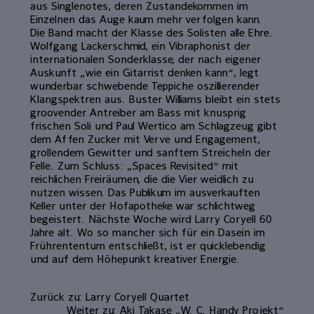
aus Singlenotes, deren Zustandekommen im
Einzelnen das Auge kaum mehr verfolgen kann.
Die Band macht der Klasse des Solisten alle Ehre.
Wolfgang Lackerschmid, ein Vibraphonist der
internationalen Sonderklasse, der nach eigener
Auskunft „wie ein Gitarrist denken kann“, legt
wunderbar schwebende Teppiche oszillierender
Klangspektren aus. Buster Williams bleibt ein stets
groovender Antreiber am Bass mit knusprig
frischen Soli und Paul Wertico am Schlagzeug gibt
dem Affen Zucker mit Verve und Engagement,
grollendem Gewitter und sanftem Streicheln der
Felle. Zum Schluss: „Spaces Revisited“ mit
reichlichen Freiräumen, die die Vier weidlich zu
nutzen wissen. Das Publikum im ausverkauften
Keller unter der Hofapotheke war schlichtweg
begeistert. Nächste Woche wird Larry Coryell 60
Jahre alt. Wo so mancher sich für ein Dasein im
Frührententum entschließt, ist er quicklebendig
und auf dem Höhepunkt kreativer Energie.
Zurück zu: Larry Coryell Quartet
Weiter zu: Aki Takase „W. C. Handy Projekt“