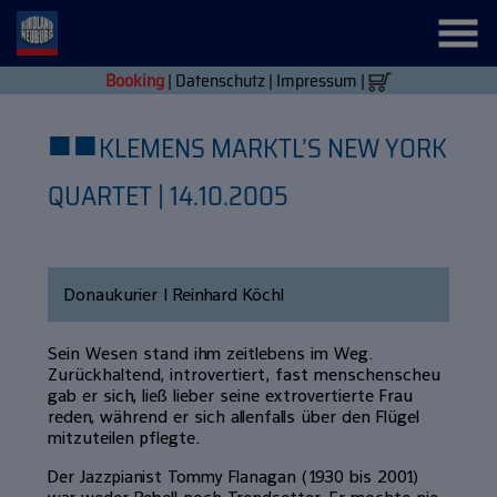
Booking
|
Datenschutz
|
Impressum
|
■
■
KLEMENS MARKTL’S NEW YORK
QUARTET | 14.10.2005
Donaukurier | Reinhard Köchl
Sein Wesen stand ihm zeitlebens im Weg.
Zurückhaltend, introvertiert, fast menschenscheu
gab er sich, ließ lieber seine extrovertierte Frau
reden, während er sich allenfalls über den Flügel
mitzuteilen pflegte.
Der Jazzpianist Tommy Flanagan (1930 bis 2001)
war weder Rebell noch Trendsetter. Er mochte nie