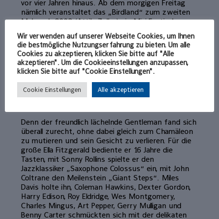
vor vier Jahren hinaus. Ab dem morgigen Freitag
nämlich veranstaltet das „Birdland“ zum zweiten
Mal nach 2003 (Attila Zoller) ein Mini-Festival zu
Ehren eines chronisch vernachlässigten Musikers
Wir verwenden auf unserer Webseite Cookies, um Ihnen
mit einer ganz besonderen Beziehung zur
die bestmögliche Nutzungserfahrung zu bieten. Um alle
Ottheinrichstadt. Europäische Tastenkollegen
Cookies zu akzeptieren, klicken Sie bitte auf "Alle
unterschiedlichster Herkunft wollen mit
akzeptieren". Um die Cookieeinstellungen anzupassen,
Unterstützung der Bernhard Riepl-Stiftung an
klicken Sie bitte auf "Cookie Einstellungen".
zwei Wochenenden im Keller unter der
Hofapotheke Tommy Flanagan auf ihre Weise
Cookie Einstellungen
Alle akzeptieren
Tribut zollen – durch ein Höchstmaß an Vielseitig-
und Farbigkeit.
Denn der freundlich lächelnde Gentleman fand sich
überall zurecht, ohne dabei gleich zum Chamäleon
zu mutieren und sein Gesicht zu verlieren. Für die
große Ella Fitzgerald bediente er 16 Jahre die
Tasten, mit Sonny Rollins spielte er den
Jazzklassiker „Saxophone Colossus“ ein, mit John
Coltrane den Meilenstein „Giant Steps“. Miles
Davis holte ihn, Coleman Hawkins, Dexter Gordon,
Harry Edison, Roy Eldridge, Wes Montgomery,
Charles Mingus, Art Pepper, Gerry Mulligan und
Benny Carter schmückten sich mit der delikaten