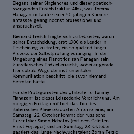
Eleganz seiner Singlenotes und dieser poetisch-
swingenden Erzählstruktur. Alles, was Tommy
Flanagan im Laufe seiner 50-jährigen Karriere
anfasste, gelang höchst professionell und
anspruchsvoll.
Niemand freilich fragte sich zu Lebzeiten, warum
seiner Entscheidung, erst 1980 als Leader in
Erscheinung zu treten, ein so quälend langer
Prozess der Selbstprüfung voranging. In der
Umgebung eines Pianotrios sah Flanagan sein
künstlerisches Endziel erreicht, wobei er gerade
hier subtile Wege der instrumentalen
Kommunikation beschritt, die zuvor niemand
betreten hatte.
Für die Protagonisten des „Tribute To Tommy
Flanagan“ ist dieser Leitgedanke Verpflichtung. Am
morgigen Freitag eröffnet das Trio des
italienischen Klavierakrobaten Antonio Farao, am
Samstag, 22. Oktober kommt der russische
Exzentriker Simon Nabatov (mit dem Cellisten
Ernst Reijseger) und am Sonntag, 23. Oktober
gastiert das junge Nachwuchstalent Zoran Terzic