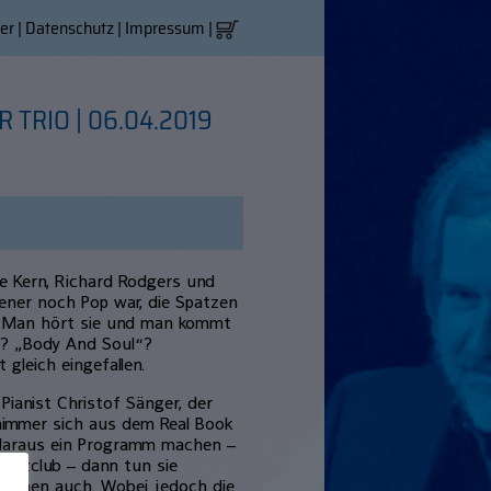
er
|
Datenschutz
|
Impressum
|
 TRIO | 06.04.2019
me Kern, Richard Rodgers und
jener noch Pop war, die Spatzen
r: Man hört sie und man kommt
“? „Body And Soul“?
 gleich eingefallen.
Pianist Christof Sänger, der
himmer sich aus dem Real Book
daraus ein Programm machen –
 Jazzclub – dann tun sie
or ihnen auch. Wobei jedoch die