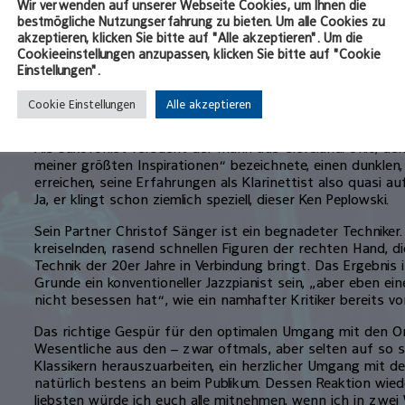
Wir verwenden auf unserer Webseite Cookies, um Ihnen die
Betonung auf „eigentlich“ liegt.
bestmögliche Nutzungserfahrung zu bieten. Um alle Cookies zu
akzeptieren, klicken Sie bitte auf "Alle akzeptieren". Um die
Wie nämlich vor allem Peplowski immer den richtigen Ton 
Cookieeinstellungen anzupassen, klicken Sie bitte auf "Cookie
jeweiligen Songs, wie er mit dem Sound des Saxofons desse
Einstellungen".
in die darin beschriebene Situation, das ist schon etwas
vergleicht ihn zwar oft mit Benny Goodman, aber er intere
Cookie Einstellungen
Alle akzeptieren
Art von Musik, sagt er, für „alles zwischen Ornette Colem
ist damit seine Offenheit, die auch beim Konzert im Birdlan
Als Saxofonist versucht der Mann aus Cleveland/Ohio, den 
meiner größten Inspirationen“ bezeichnete, einen dunklen,
erreichen, seine Erfahrungen als Klarinettist also quasi 
Ja, er klingt schon ziemlich speziell, dieser Ken Peplowski.
Sein Partner Christof Sänger ist ein begnadeter Techniker.
kreiselnden, rasend schnellen Figuren der rechten Hand, di
Technik der 20er Jahre in Verbindung bringt. Das Ergebnis
Grunde ein konventioneller Jazzpianist sein, „aber eben ei
nicht besessen hat“, wie ein namhafter Kritiker bereits vor
Das richtige Gespür für den optimalen Umgang mit den Ori
Wesentliche aus den – zwar oftmals, aber selten auf so
Klassikern herauszuarbeiten, ein herzlicher Umgang mit d
natürlich bestens an beim Publikum. Dessen Reaktion wie
liebsten würde ich euch alle mitnehmen, wenn ich in zwei