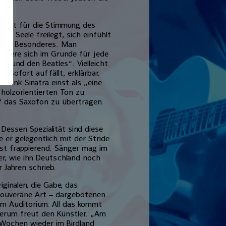
findet für die Stimmung des
n Seele freilegt, sich einfühlt
 ganz Besonderes. Man
ssiere sich im Grunde für jede
an und den Beatles“. Vielleicht
d sofort auffällt, erklärbar.
Frank Sinatra einst als „eine
 holzorientierten Ton zu
auf das Saxofon zu übertragen.
 Dessen Spezialität sind diese
e er gelegentlich mit der Stride
 ist frappierend. Sänger mag im
ner, wie ihn Deutschland noch
 Jahren schrieb.
ginalen, die Gabe, das
 souveräne Art – dargebotenen
em Auditorium: All das kommt
derum freut den Künstler. „Am
 Wochen wieder im Birdland