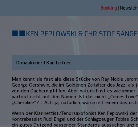
Booking
|
Newslett
■
■
KEN PEPLOWSKI & CHRISTOF SÄNGER
Donaukurier | Karl Leitner
Man kennt sie fast alle, diese Stücke von Ray Noble, Jero
George Gershwin, die im Goldenen Zeitalter des Jazz, als 
von den Dächern pfiffen. Aber natürlich ist es wie imme
partout nicht auf den Namen. Ist das nicht „Comes Love
„Cherokee“? – Ach ja, natürlich, warum ist einem das nicht
Wenn der Klarinettist/Tenorsaxofonist Ken Peplowski, der 
Kontrabassist Rudi Engel und der Schlagzeuger Tobias Sc
ein gutes Dutzend passender Standards aussuchen und 
in diesem Fall eines für das Konzert im Neuburger Birdland
eigentlich nichts anderes als unzählige andere Kollegen v