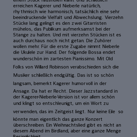
erreichen Kagerer und Nieberle natürlich,
rhythmisch wie harmonisch, tatsächlich eine sehr
beeindruckende Vielfalt und Abwechslung. Vierzehn
Stücke lang gelingt es den zwei Gitarristen
mühelos, das Publikum aufmerksamst bei der
Stange zu halten. Und mit vierzehn Stücken ist es
auch durchaus noch nicht getan. Die Zuhörer
wollen mehr. Für die erste Zugabe nimmt Nieberle
die Ukulele zur Hand. Der folgende Bossa endet
wunderschön im zartesten Pianissimo. Mit Old
Folks von Willard Robinson verabschieden sich die
Musiker schließlich endgültig. Das ist so schön
langsam, bemerkt Kagerer humorvoll in der
Ansage. Da hat er Recht. Dieser Jazzstandard in
der Kagerer-Nieberle-Version ist vor allem schön
und klingt so entschleunigt, um ein Wort zu
verwenden, das im Zeitgeist liegt. Nur keine Eile  so
könnte man eigentlich das ganze Konzert
überschreiben. Ein Weihnachtslied gibt es nicht an
diesem Abend im Birdland, aber eine ganze Menge
Besinnlichkeit.