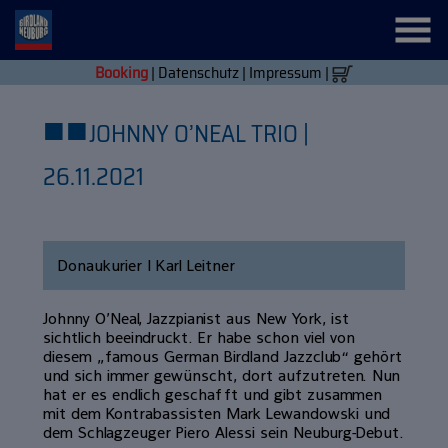
Booking
|
Datenschutz
|
Impressum
|
■
■
JOHNNY O’NEAL TRIO |
26.11.2021
Donaukurier | Karl Leitner
Johnny O’Neal, Jazzpia­nist aus New York, ist
sichtlich beein­druckt. Er habe schon viel von
diesem „famous German Birdland Jazzclub“ ge­hört
und sich immer gewünscht, dort aufzutreten. Nun
hat er es endlich ge­schafft und gibt zusammen
mit dem Kontrabassisten Mark Lewandowski und
dem Schlagzeuger Piero Alessi sein Neu­burg-Debut.