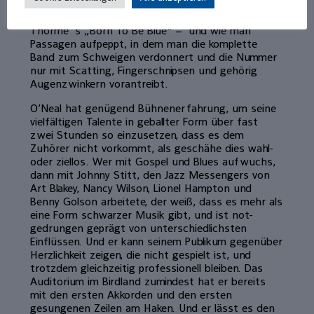
Hefti’s „Lil‘ Darlin“ und nicht so bekann­te wie
„Henri Mancini’s „Lujon (Slow Hot Wind)“ oder Mel
Thormé ’s „Born To Be Blue“ – und wie man
Passagen aufpeppt, in dem man die komplette
Band zum Schweigen verdonnert und die Nummer
nur mit Scatting, Fingerschnip­sen und gehörig
Augenzwinkern voran­treibt.
O’Neal hat genügend Bühnenerfahrung, um seine
vielfältigen Talente in geballter Form über fast
zwei Stunden so einzu­setzen, dass es dem
Zuhörer nicht vor­kommt, als geschähe dies wahl-
oder ziellos. Wer mit Gospel und Blues auf­wuchs,
dann mit Johnny Stitt, den Jazz Messengers von
Art Blakey, Nancy Wil­son, Lionel Hampton und
Benny Golson arbeitete, der weiß, dass es mehr als
eine Form schwarzer Musik gibt, und ist not­
gedrungen geprägt von unterschiedlichs­ten
Einflüssen. Und er kann seinem Pu­blikum gegenüber
Herzlichkeit zeigen, die nicht gespielt ist, und
trotzdem gleichzeitig professionell bleiben. Das
Auditorium im Birdland zumindest hat er bereits
mit den ersten Akkorden und den ersten
gesungenen Zeilen am Haken. Und er lässt es den