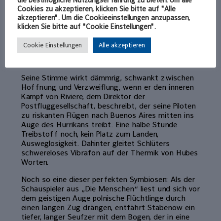
die bestmögliche Nutzungserfahrung zu bieten. Um alle
Stimmung erst langsam einstellen mag. Holstein
Cookies zu akzeptieren, klicken Sie bitte auf "Alle
hilft dabei, als er zwischen den Texten einen
akzeptieren". Um die Cookieeinstellungen anzupassen,
dunklen, kaum hörbaren Blues in sein schwarzes
klicken Sie bitte auf "Cookie Einstellungen".
Horn haucht. Dieser Kunstgriff dimmt schlagartig
das innere Licht und die Unruhe, das letzte Hüsteln
Cookie Einstellungen
Alle akzeptieren
verstummt, Jörg Hube darf zum „Nachtflug“
ansetzen.
Seine Stimme wirkt dämmrig, schwankt zwischen
Hoffnung und Verzweiflung, wenn er den inneren
Kampf von Riviere, dem Direktor der
Postfluggesellschaft, beschreibt, der seine Piloten
zu riskanten Flügen nach Buenos Aires mitten ins
Auge des Hurrikans treibt. Eine halbe Stunde
Treibstoff noch, kein Platz zum Landen,
Ausweglosigkeit. Dahinter gleitet Schlüters
schwereloses Vibrafon auf der Thermik von Hubes
Worten.
Noch so eine dieser perfekten Symbiosen: Als der
Schauspieler aus „Die Menschen“ liest und sich vor
dem geistigen Auge polnische Flüchtlinge durch
einen langen Zug drängen, entfährt Stabenow ein
tiefer, langer Seufzer mit dem Bogen, der in eine