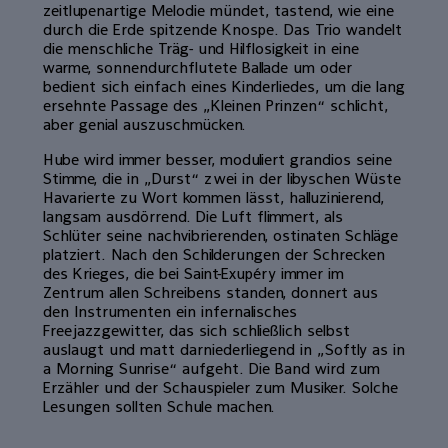
zeitlupenartige Melodie mündet, tastend, wie eine
durch die Erde spitzende Knospe. Das Trio wandelt
die menschliche Träg- und Hilflosigkeit in eine
warme, sonnendurchflutete Ballade um oder
bedient sich einfach eines Kinderliedes, um die lang
ersehnte Passage des „Kleinen Prinzen“ schlicht,
aber genial auszuschmücken.
Hube wird immer besser, moduliert grandios seine
Stimme, die in „Durst“ zwei in der libyschen Wüste
Havarierte zu Wort kommen lässt, halluzinierend,
langsam ausdörrend. Die Luft flimmert, als
Schlüter seine nachvibrierenden, ostinaten Schläge
platziert. Nach den Schilderungen der Schrecken
des Krieges, die bei Saint-Exupéry immer im
Zentrum allen Schreibens standen, donnert aus
den Instrumenten ein infernalisches
Freejazzgewitter, das sich schließlich selbst
auslaugt und matt darniederliegend in „Softly as in
a Morning Sunrise“ aufgeht. Die Band wird zum
Erzähler und der Schauspieler zum Musiker. Solche
Lesungen sollten Schule machen.