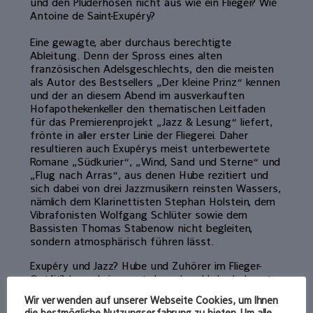
und den Pluderhosen nicht aus wie ein Flieger?
Wie
Antoine de Saint-Exupéry?
Eine gewagte, aber durchaus berechtigte
Ableitung. Denn der Spross eines alten
französischen Adelsgeschlechts, den die meisten
als Autor des Bestsellers „Der kleine Prinz“ kennen
und der an diesem Abend im ausverkauften
Hofapothekenkeller den thematischen Leitfaden
für das Premierenprojekt „Jazz & Lesung“ liefert,
frönte in aller erster Linie der Fliegerei. Daher
resultieren auch Exupérys meist unterbewertete
Romane „Südkurier“, „Wind, Sand und Sterne“ und
„Flug nach Arras“, aus denen Hube rezitiert und
sich dabei von drei Jazzmusikern reinsten Wassers,
nämlich dem Klarinettisten Stephan Holstein, dem
Vibrafonisten Wolfgang Schlüter sowie dem
Bassisten Thomas Stabenow nicht begleiten,
sondern atmosphärisch führen lässt.
Exupéry und Jazz? Hube und Zuhörer im Flieger-
Outfit? Irgendwie passt das, obwohl der bekannte
Charakterdarsteller, Kabarettist und Regisseur
Wir verwenden auf unserer Webseite Cookies, um Ihnen
anfangs nur liest und sich die entsprechende