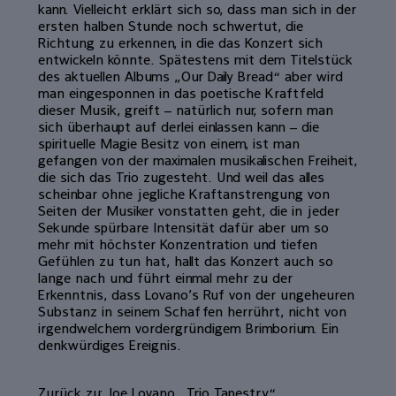
kann. Vielleicht erklärt sich so, dass man sich in der
ersten halben Stunde noch schwertut, die
Richtung zu erkennen, in die das Konzert sich
entwickeln könnte. Spätestens mit dem Titelstück
des aktuellen Albums „Our Daily Bread“ aber wird
man eingesponnen in das poetische Kraftfeld
dieser Musik, greift – natürlich nur, sofern man
sich überhaupt auf derlei einlassen kann – die
spirituelle Magie Besitz von einem, ist man
gefangen von der maximalen musikalischen Freiheit,
die sich das Trio zugesteht. Und weil das alles
scheinbar ohne jegliche Kraftanstrengung von
Seiten der Musiker vonstatten geht, die in jeder
Sekunde spürbare Intensität dafür aber um so
mehr mit höchster Konzentration und tiefen
Gefühlen zu tun hat, hallt das Konzert auch so
lange nach und führt einmal mehr zu der
Erkenntnis, dass Lovano’s Ruf von der ungeheuren
Substanz in seinem Schaffen herrührt, nicht von
irgendwelchem vordergründigem Brimborium. Ein
denkwürdiges Ereignis.
Zurück zu: Joe Lovano „Trio Tapestry“