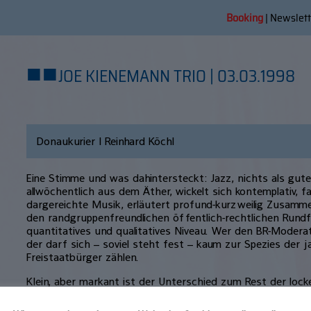
Booking
|
Newslett
■
■
JOE KIENEMANN TRIO | 03.03.1998
Donaukurier | Reinhard Köchl
Eine Stimme und was dahintersteckt: Jazz, nichts als gute
allwöchentlich aus dem Äther, wickelt sich kontemplativ, 
dargereichte Musik, erläutert profund-kurzweilig Zusamm
den randgruppenfreundlichen öffentlich-rechtlichen Rund
quantitatives und qualitatives Niveau. Wer den BR-Modera
der darf sich – soviel steht fest – kaum zur Spezies der j
Freistaatbürger zählen.
Klein, aber markant ist der Unterschied zum Rest der locke
der Mann weiß, worüber er plaudert! Denn eigentlich ist K
bemerkenswerten Fähigkeiten, der nur über Umwege den 