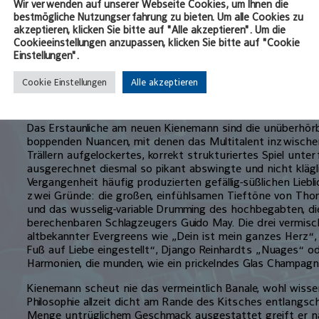
Wir verwenden auf unserer Webseite Cookies, um Ihnen die
selbst heute, da sich seine Prioritäten längst zugunsten
bestmögliche Nutzungserfahrung zu bieten. Um alle Cookies zu
haben, immer noch mit einem Bein mitten in der Münchne
akzeptieren, klicken Sie bitte auf "Alle akzeptieren". Um die
Cookieeinstellungen anzupassen, klicken Sie bitte auf "Cookie
Diesen Kick, diese Nähe zu den düsteren Clubs, den hungr
Einstellungen".
fluktuierenden Strömungen braucht er für seinen mediale
eigene brennende Leidenschaft zu stillen. Bei einem Konz
Cookie Einstellungen
Alle akzeptieren
Neuburger „Birdland“ findet Joe Kienemann dies alles in k
es mit einer feinen und genußreichen Trioperformance.
Das Erstaunliche am neuen Kienemann sind die unüberhörb
boppenden Nuancen, mit denen das Multitalent inzwischen
Trällern aufgelockertes, korrekt strukturiertes Spiel unte
ausgerechnet diesmal so pikant abswingte und nicht kläglic
Vergangenheit häufig produzierten gefällig-süßlichen Liebli
zwei Gründe: die großen, einfühlsamen Tieftöne von T
und das wusselig-variable Drumming des hochbegabten, di
berechenbaren Schlagzeugers Guido May. Die drei vermisc
altbekannter Evergreens wie „Dein ist mein ganzes Herz“,
Fuß auf Liebe eingestellt“, Django Reinhardts „Nuages“ od
Harmonien, die munden, wie ein prickelndes Glas Champag
Kienemann scheut nie das vermeintlich Banale, wohl wisse
Philosophie allzeit dicht am Rande des Kitsches entlangsc
Menge untrüglichem Geschmack ausgestattet greift er 