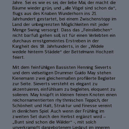
Jahre. Sei es wie es sei, der liebe Mai, der macht die
Bäume wieder grün, und „alle Vögel sind schon da“,
flugs aus des Knaben Wunderhorn ins 21.
Jahrhundert gestartet, bei einem Zwischenstopp im
Land der unbegrenzten Möglichkeiten mit jeder
Menge Swing versorgt. Dass das „Feinsliebchen“
nicht barfuß gehen soll, ist für einen Verliebten ein
durchaus ernstgemeintes Erstreben in der
Kargheit des 18. Jahrhunderts, in der „Widele
wedele hinterm Städele“ der Bettelmann Hochzeit
feiert.
Mit dem feinfühligen Bassisten Henning Sieverts
und dem vielseitigen Drummer Guido May stehen
Kienemann zwei gleichermaßen profilierte Begleiter
zur Seite. Sieverts versteht es elegant zu
akzentuieren, einfühlsam zu begleiten, eloquent zu
solieren. May knüpft in kleinen feinen Knoten einen
reichornamentierten rhythmischen Teppich, der
Schönheit und Halt, Struktur und Finesse vereint
in dienlichem Spiel. Auch wenn der Frühling im
zweiten Set durch den Herbst ergänzt wird –
„Bunt sind schon die Wälder“ -, mit solch
unverkrampft dargebotenem Liedgut im inneren