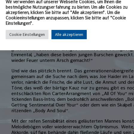
Wir verwenden auf unserer Webseite Cookies, um Ihnen die
Neuburg kommt. Dort nämlich werden all die Erinnerungen 
bestmögliche Nutzungserfahrung zu bieten. Um alle Cookies zu
noch zum guten Ton gehörte und als Inbegriff der künstler
akzeptieren, klicken Sie bitte auf "Alle akzeptieren". Um die
stammt aus dieser Zeit; eine Ikone, die viel zu lange viel z
Cookieeinstellungen anzupassen, klicken Sie bitte auf "Cookie
Deutschland frustriert den Rücken kehrte, in die Schweiz
Einstellungen".
auswanderte, eine lebensgefährliche Krankheit überstand 
Cookie Einstellungen
Alle akzeptieren
Comeback wäre ebenfalls ein falsches Wort, denn eigentl
Herzen nie wirklich weg. „Nur die Lust am Spielen,“ sagte
griechischen Bassisten Giorgos Antoniou und Schlagzeuge
Emmental, „haben diese beiden jungen Burschen geweckt.
wieder Feuer unterm Arsch gemacht!“
Und wie das plötzlich brennt. Das generationenübergreife
gemeinsam auf die Suche nach dem, was Joe Haider im L
verlor, nämlich die Frische, die alte Lust, die Anmut und 
Töne, das weiß der bärtige Kauz nur zu genau, gibt es no
entschlackten Ron Carter-Arrangment von „All Of You“ mi
tickenden Bass-Intro, dem bedrohlich anschwellenden „Bole
Getting Sentimental Over Your“ oder dem wie ein Skalpell
ritzenden „Body And Soul“.
Mit der reifen Sensibilität eines geläuterten Mannes kon
Melodiebögen voller wiedererwachtem Optimismus. Weite,
Akkorde, süffige, behände dahin fließende Läufe und sein 