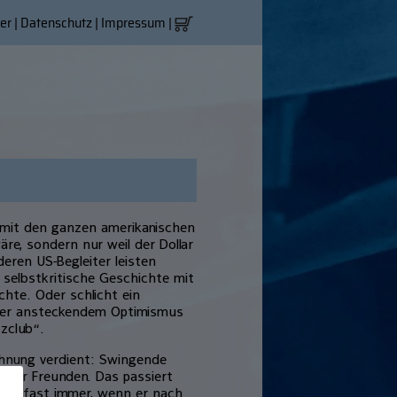
er
|
Datenschutz
|
Impressum
|
mit den ganzen amerikanischen
re, sondern nur weil der Dollar
eren US-Begleiter leisten
, selbstkritische Geschichte mit
hte. Oder schlicht ein
ller ansteckendem Optimismus
zzclub“.
ichnung verdient: Swingende
unter Freunden. Das passiert
ano fast immer, wenn er nach