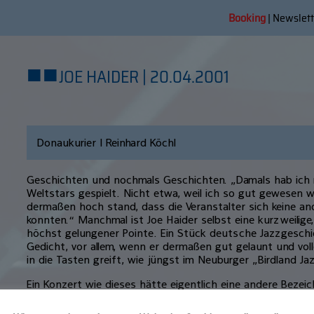
Booking
|
Newslett
■
■
JOE HAIDER | 20.04.2001
Donaukurier | Reinhard Köchl
Geschichten und nochmals Geschichten. „Damals hab ich 
Weltstars gespielt. Nicht etwa, weil ich so gut gewesen wä
dermaßen hoch stand, dass die Veranstalter sich keine and
konnten.“ Manchmal ist Joe Haider selbst eine kurzweilige
höchst gelungener Pointe. Ein Stück deutsche Jazzgeschic
Gedicht, vor allem, wenn er dermaßen gut gelaunt und vo
in die Tasten greift, wie jüngst im Neuburger „Birdland Ja
Ein Konzert wie dieses hätte eigentlich eine andere Beze
Lebensbeichte, improvisierte Biographie oder Erzählabend 
dem gerade erst 65 Jahre alt gewordenen Faktotum am Pi