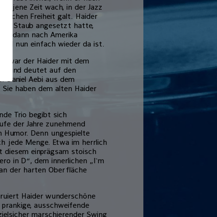
an jene Zeit wach, in der Jazz
ischen Freiheit galt. Haider
u viel Staub angesetzt hatte,
 und dann nach Amerika
und nun einfach wieder da ist.
ich war der Haider mit dem
 er und deutet auf den
r Daniel Aebi aus dem
 Sie haben dem alten Haider
nde Trio begibt sich
aufe der Jahre zunehmend
den Humor. Denn ungespielte
ch jede Menge. Etwa im herrlich
t diesem einprägsam stoisch
ro in D“, dem innerlichen „I`m
 an der harten Oberfläche
struiert Haider wunderschöne
 prankige, ausschweifende
zielsicher marschierender Swing