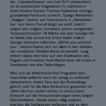
der „Carmina Burana“ von Carl Orff interpretiert
sie im lateinischen Originaltext (!), während in
ihrem Rücken Bassist Thomas Stabenow strenge,
gründelnde Partituren streicht. Django Reinhardts
„Nuages“ kommt auf französisch, in „Remember
me“ von Henry Purcell klingt sie nicht zuletzt
wegen des erdigen, trockenen, enorm anregenden
Tenorsaxofonisten Till Martin wie eine traurige Fee
im Nebel. Das extremste Stück bleibt freilich
George Harrisons indisches „Within you, without
you“, dessen Karma sich vor allem in den Händen
der wunderbar flexiblen Band verwandelt. Lang
imitiert dabei eine Sitar auf den Stahlsaiten des
Flügels und Drummer Rudi Martini lässt die Snare in
Handarbeit wie eine Tabla klingen.
Was sich als eklektizistisches Programm liest,
manchmal vielleicht auch ein wenig zu weihevoll
daherkommt, einem Tanz auf der Rasierklinge
gleicht und für die liebe Konkurrenz garantiert im
jähen Absturz enden würde, ist Jenny Evans`
Antwort auf die Herausforderungen eines langen
Künstlerlebens. Einmal etwas völlig anderes
machen, die Sackgassen verlassen und so dem