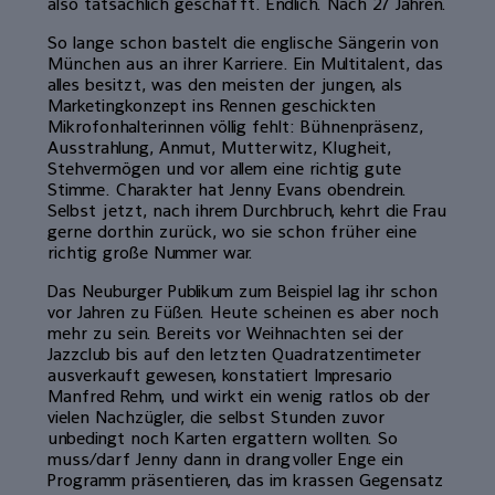
also tatsächlich geschafft. Endlich. Nach 27 Jahren.
So lange schon bastelt die englische Sängerin von
München aus an ihrer Karriere. Ein Multitalent, das
alles besitzt, was den meisten der jungen, als
Marketingkonzept ins Rennen geschickten
Mikrofonhalterinnen völlig fehlt: Bühnenpräsenz,
Ausstrahlung, Anmut, Mutterwitz, Klugheit,
Stehvermögen und vor allem eine richtig gute
Stimme. Charakter hat Jenny Evans obendrein.
Selbst jetzt, nach ihrem Durchbruch, kehrt die Frau
gerne dorthin zurück, wo sie schon früher eine
richtig große Nummer war.
Das Neuburger Publikum zum Beispiel lag ihr schon
vor Jahren zu Füßen. Heute scheinen es aber noch
mehr zu sein. Bereits vor Weihnachten sei der
Jazzclub bis auf den letzten Quadratzentimeter
ausverkauft gewesen, konstatiert Impresario
Manfred Rehm, und wirkt ein wenig ratlos ob der
vielen Nachzügler, die selbst Stunden zuvor
unbedingt noch Karten ergattern wollten. So
muss/darf Jenny dann in drangvoller Enge ein
Programm präsentieren, das im krassen Gegensatz