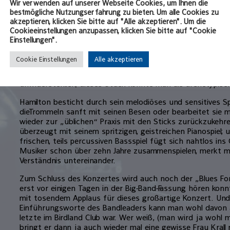
Wir verwenden auf unserer Webseite Cookies, um Ihnen die
vom ersten Takt an. Mit enormer Spielfreude gestaltet, ja 
bestmögliche Nutzungserfahrung zu bieten. Um alle Cookies zu
Konzertabend; Vorsicht, Suchtgefahr!
akzeptieren, klicken Sie bitte auf "Alle akzeptieren". Um die
Cookieeinstellungen anzupassen, klicken Sie bitte auf "Cookie
Ob das locker swingende, mit raffinierten rhythmischen 
Einstellungen".
Heart“ von Frank Sinatra, das filigrane „Midnite Sun“ von
rasante, vorwärtstreibende Samba „Martielo“; alles hat Kla
Cookie Einstellungen
Alle akzeptieren
And On“ nimmt einen durch seine fast hypnotische Bass-
Und der Swing von Peggy Lees‘ „I Love Being Here With Yo
unwiderstehlich; dieses Stück könnte man als archetypisch
Hamilton besticht durch sein melodiöses und sensitives Spi
dieTrommeln sanft mit seinen Besen oder bearbeitet sie 
wieder zur „üblichen“ Praxis mit den Sticks zurückzukeh
überzeugt mit seinem spritzigen, geistreichen Pianospiel;
frischen, teils percussiven Bassspiel fügt sich nahtlos in
Musiker schon über zehn Jahre zusammenspielen, merkt m
Verständnis untereinander.
Zum Schluss des Konzertes wird auch noch der „Blues For
erst vor einigen Tagen in der Big-Band-Fassung hören kon
mit tosendem Applaus für dieses großartige Konzert. Un
Einführungsworte des Bandleaders kann man wohl davon 
letzte im Birdland Club war. Wer weiß, (man wird ja wohl m
bringt er dann ja auch wieder mal eine gewisse Frau Krall