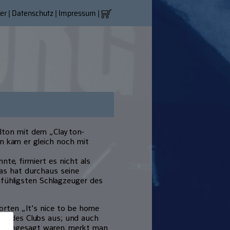
er
|
Datenschutz
|
Impressum
|
lton mit dem „Clayton-
n kam er gleich noch mit
te, firmiert es nicht als
as hat durchaus seine
nfühligsten Schlagzeuger des
rten „It’s nice to be home
ert des Clubs aus; und auch
 dahingesagt waren, merkt man