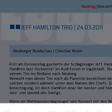
Booking
|
Newslett
■
■
JEFF HAMILTON TRIO | 24.03.2011
Neuburger Rundschau | Christian Wurm
Erst am Donnerstag gastierte der Schlagzeuger Jeff Hami
Hamilton Jazz Orchestra“ im Audi Forum in Ingolstadt. Nu
seinem Trio ins Birdland nach Neuburg.
Wiewohl man dieses Trio auch als Pianotrio bezeichnen könn
solches sondern vielmehr unter dem Namen des Chefs. D
Berechtigung, ist doch Hamilton einer der besten und fei
Jazz‘ und speziell des Swings.
Wenn ein Weltklasseschlagzeuger sein Konzert mit den Wo
again“ beginnt, sagt das schon einiges über den Stellenw
das Publikum wird gelobt. Dass diese Worte nicht nur so