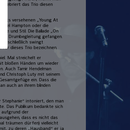
zelebriert das Trio diesen
Breaks versehenen „Young At
 Lionel Hampton oder die
sse und Stil. Die Ballade „On
 und Drumbegleitung gefangen.
u“ schließlich swingt
 für dieses Trio bezeichnen.
el. Mal streichelt er
mit bloßen Händen um wieder
ren. Auch Tamir Hendelman
 und Christoph Luty mit seinem
s Gesamtgefüge ein. Dass die
an auch an ihrem blinden
 Stephanie“ intoniert, den man
nte. Das Publikum bedankte sich
d aufgrund der
ausgehen, dass es nicht das
al träumen dürfen) vielleicht
 mit, zu deren „Hausband“ er ja