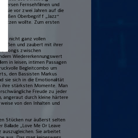
n diversen Fernsehfilmen und
te sie vor zwei Jahren auf die
 großen Oberbegriff „Jazz“
 besetzen wollte. Zum ersten
 im nicht ganz vollen
treißen und zaubert mit ihrer
wie Songs zwischen
endem Wiedererkennungswert
lem in leisen, intimen Passagen
druckvolle Begleitcombo um
erts, den Bassisten Markus
sie sich in die Emotionalität
rin ihre stärksten Momente. Man
erschwängliche Freude zu jeder
 angeraut durch kleine härtere
rweise von den Inhalten und
eren Stücken nur äußerst selten
er Ballade „Love Me Or Leave
auszugleichen. Sie arbeitet
imme aus. Das mag keineswegs