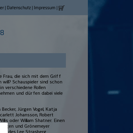
er
|
Datenschutz
|
Impressum
|
18
e Frau, die sich mit dem Griff
 will? Schauspieler sind schon
in verschiedene Rollen
nehmen und dürfen dabei viele
Becker, Jürgen Vogel, Katja
carlett Johansson, Robert
llis oder William Shatner. Einen
rnhagen und Grönemeyer
ntin des Lee Strasberg