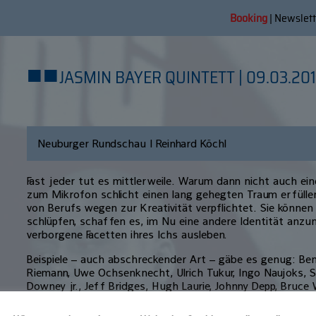
Booking
|
Newslett
■
■
JASMIN BAYER QUINTETT | 09.03.20
Neuburger Rundschau | Reinhard Köchl
Fast jeder tut es mittlerweile. Warum dann nicht auch ein
zum Mikrofon schlicht einen lang gehegten Traum erfüllen
von Berufs wegen zur Kreativität verpflichtet. Sie können 
schlüpfen, schaffen es, im Nu eine andere Identität anzu
verborgene Facetten ihres Ichs ausleben.
Beispiele – auch abschreckender Art – gäbe es genug: Ben 
Riemann, Uwe Ochsenknecht, Ulrich Tukur, Ingo Naujoks, S
Downey jr., Jeff Bridges, Hugh Laurie, Johnny Depp, Bruce Wi
kompletten Paradigmenwechsel haben bislang nur Weste
hinbekommen. Und nun vielleicht Jasmin Bayer. Die Absolve