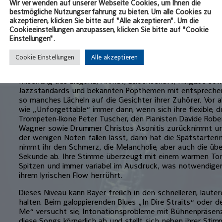
Wir verwenden auf unserer Webseite Cookies, um Ihnen die
Instituts in Los Angeles kann auf eine veritable Karriere i
bestmögliche Nutzungserfahrung zu bieten. Um alle Cookies zu
Krimiserien zurückblicken. Nach einer privaten Auszeit kehr
akzeptieren, klicken Sie bitte auf "Alle akzeptieren". Um die
öffentliche Bühne zurück; in einem neuen Stück, das den
Cookieeinstellungen anzupassen, klicken Sie bitte auf "Cookie
trägt, als Sängerin, einer Traumrolle, die sie schon immer
Einstellungen".
Mal jetzt auch im Neuburger „Birdland“.
Cookie Einstellungen
Alle akzeptieren
Ohne jeden Zweifel: Sie macht das gut. Jasmin Bayer wirkt
Hofapothekenkeller zu jeder Sekunde authentisch, kann mi
Mischung aus Eleganz, Anmut, Leidenschaft, Hingabe so
Jazzstandards und bekannten Popthemen mit entsprech
so manches Lächeln auf die Gesichter ihrer Zuhörer. Vor al
wie „Unforgettable“ immer dann, wenn sich ihre flexible, 
Trompeten-Ikone Peter Tuscher, den Pianisten Davide Rob
Wagner sowie Drummer Christos Asonitis zurücknimmt und 
der wenigen Noten fallen lässt, dann hat die Spätstarte
nimmt ihr den Schmerz, die Melancholie, aber auch die üb
Sekunde ab. Ihre Stimme überzeugt mit einem warmen Ton,
Spitzen und immer variabel im Ausdruck, was notwendige
ihrem lyrischen Flow herrührt.
Dieses Niveau kann Bayer freilich in den schnelleren, laut
halten. Beim galoppierenden Blues „In Dire Straits“ oder d
Me“ versucht sie, Intonationsprobleme mit Bühnenpräsenz 
diese Songs körperlich ab und stellt sich neben ihrer St