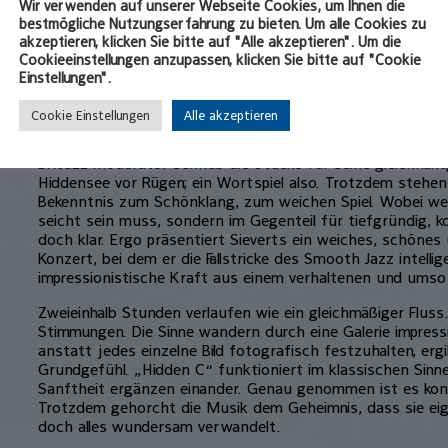
Wir verwenden auf unserer Webseite Cookies, um Ihnen die
die seltsame Finsternis hinein, bis der gespenstische Sche
bestmögliche Nutzungserfahrung zu bieten. Um alle Cookies zu
hereingehaltenen Stehlampe nach zwei Minuten unsichtba
akzeptieren, klicken Sie bitte auf "Alle akzeptieren". Um die
Versteck der Band niederreißt. Die intoniert dann – nomen
Cookieeinstellungen anzupassen, klicken Sie bitte auf "Cookie
namens „Night Train“. Und auch das C scheint mit einem 
Einstellungen".
hörbar zu sein.
Cookie Einstellungen
Alle akzeptieren
Doch gemach: Obwohl Sieverts` aktuelles Programm den 
es in Wirklichkeit kaum etwas mit verborgenen Noten zu 
BR-Jazz-Moderator schrieb die Stücke für seine gleichnami
Hiddensee vor Rügen; ein Wortspiel also. Trotzdem stehen
Bekenntnis zum Schönklang, zum weichen Spiel. Wobei we
seicht sein muss, sondern im Gegenteil für tiefgründig, k
doch klar. Ergo präsentiert Sieverts ein weiches, schönes
Konzert, bei dem er die Fallstricke des Smooth Jazz intell
impressionistische Kraft aus einem verhaltenen und umso 
Zweieinhalb Stunden verlaufen wie ein gleichmäßiger Fluss. F
Stimmungen. Die Sinne wandern durch eine Galerie impressi
anstatt jedes einzelne Bild fotografisch festzuhalten, er
Grundgefühl. „Hidden C“ funktioniert im klassischen Sinne
Sanftheit ergänzen einander. Genau genommen ist es konv
Trotzdem gehorcht die Musik dem Geheimnis, dass sie eig
doch alles wundersam verwandelt.