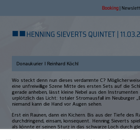
Booking
|
Newslett
■
■
HENNING SIEVERTS QUINTET | 11.03.
Donaukurier | Reinhard Köchl
Wo steckt denn nun dieses verdammte C? Möglicherweis
eine unfreiwillige Szene Mitte des ersten Sets auf die Sch
gerade anheben, lässt kleine Nebel aus den Instrumenten a
urplötzlich das Licht: totaler Stromausfall im Neuburger „B
niemand kann die Hand vor Augen sehen.
Erst ein Raunen, dann ein Kichern. Bis aus der Tiefe des Ra
durchdringend, einsam, konsequent. Henning Sieverts spielt
als könnte er seinen Sturz in das schwarze Loch durch gl
verlangsamen. Blind. Es ist eine wunderschöne, verhangen
Korpus entschwebt. Die Leute haben längst aufgehört zu 