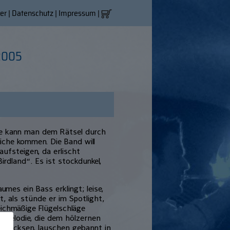
er
|
Datenschutz
|
Impressum
|
2005
e kann man dem Rätsel durch
liche kommen. Die Band will
ufsteigen, da erlischt
irdland“. Es ist stockdunkel,
umes ein Bass erklingt; leise,
, als stünde er im Spotlight,
eichmäßige Flügelschläge
e Melodie, die dem hölzernen
glucksen, lauschen gebannt in