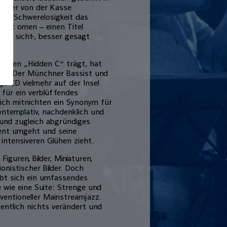
in der von der Kasse
rer Schwerelosigkeit das
 est omen – einen Titel
Mal sicht-, besser gesagt
Namen „Hidden C“ trägt, hat
tun. Der Münchner Bassist und
ge CD vielmehr auf der Insel
 für ein verblüffendes
ich mitnichten ein Synonym für
ontemplativ, nachdenklich und
 und zugleich abgründiges
igent umgeht und seine
intensiveren Glühen zieht.
iguren, Bilder, Miniaturen,
onistischer Bilder. Doch
gibt sich ein umfassendes
 wie eine Suite: Strenge und
entioneller Mainstreamjazz.
entlich nichts verändert und