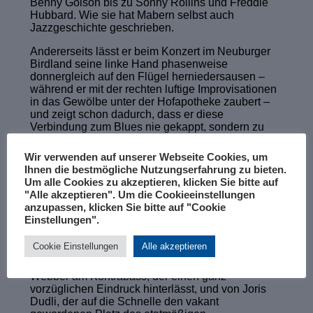
Benny Golson bis zu Sonny Rollins und Freddie
Hubbard. Wie sie hat Mabern selbst auch
Jazzgeschichte geschrieben.
Andererseits lässt er beim Konzert im Neuburger
Birdland seine linke Hand phasenweise
donnergleich auf den Flügel herniedersausen –
während er mit der rechten luftige Improvisationen
in das Gewölbe unter der Hofapotheke zaubert –
und zeigt schon dadurch, dass er diese
Verbindung zum Blues nie gekappt, sondern zu
seinem Markenzeichen gemacht hat. Für ihn ist
das also kein Spagat, sondern logische
Wir verwenden auf unserer Webseite Cookies, um
Konsequenz. Und so stehen drei eher an das
Ihnen die bestmögliche Nutzungserfahrung zu bieten.
Stride Piano eines Fats Waller oder Meade „Lux“
Um alle Cookies zu akzeptieren, klicken Sie bitte auf
Lewis erinnernde Solostücke denn auch ganz
"Alle akzeptieren". Um die Cookieeinstellungen
selbstverständlich neben Bandbearbeitungen von
anzupassen, klicken Sie bitte auf "Cookie
Lee Morgan’s „Ceora“ oder John Coltrane’s „My
Einstellungen".
Favorite Things“, der Nummer, mit der er zum Ende
des Konzerts hin alle Register zieht.
Cookie Einstellungen
Alle akzeptieren
Begleitet wird Mabern im Birdland von John
Webber am Kontrabass, der einen ganz
vorzüglichen Eindruck hinterlässt, und von Joris
Dudli, der auf die Schnelle den vakant