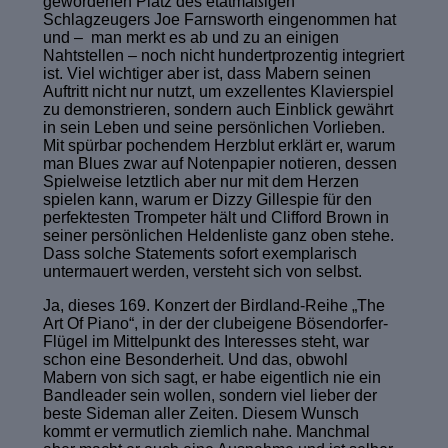
gewordenen Platz des etatmäßigen
Schlagzeugers Joe Farnsworth eingenommen hat
und – man merkt es ab und zu an einigen
Nahtstellen – noch nicht hundertprozentig integriert
ist. Viel wichtiger aber ist, dass Mabern seinen
Auftritt nicht nur nutzt, um exzellentes Klavierspiel
zu demonstrieren, sondern auch Einblick gewährt
in sein Leben und seine persönlichen Vorlieben.
Mit spürbar pochendem Herzblut erklärt er, warum
man Blues zwar auf Notenpapier notieren, dessen
Spielweise letztlich aber nur mit dem Herzen
spielen kann, warum er Dizzy Gillespie für den
perfektesten Trompeter hält und Clifford Brown in
seiner persönlichen Heldenliste ganz oben stehe.
Dass solche Statements sofort exemplarisch
untermauert werden, versteht sich von selbst.
Ja, dieses 169. Konzert der Birdland-Reihe „The
Art Of Piano“, in der der clubeigene Bösendorfer-
Flügel im Mittelpunkt des Interesses steht, war
schon eine Besonderheit. Und das, obwohl
Mabern von sich sagt, er habe eigentlich nie ein
Bandleader sein wollen, sondern viel lieber der
beste Sideman aller Zeiten. Diesem Wunsch
kommt er vermutlich ziemlich nahe. Manchmal