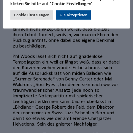
ein vermeintliches Duell, das eher einer
klicken Sie bitte auf "Cookie Einstellungen".
harmonischen Tandemfahrt gleicht. Dass Woods
die Gesundheit und sein fortschreitendes Alter
Cookie Einstellungen
Alle akzeptieren
Grenzen stecken, spürt jeder im ausverkauften
Keller. Doch im Gegensatz zu vielen anderen, die
einfach nicht akzeptieren wollen, dass die Zeit
ihren Tribut fordert, weiß er, wie man in Ehren den
Rückzug antritt, ohne dabei das eigene Denkmal
zu beschädigen.
Phil Woods lässt sich nicht auf gnadenlose
Tempojagden ein, weil er längst weiß, dass er dabei
den Kürzeren ziehen würde. Er beschränkt sich
auf die Ausdruckskraft von milden Balladen wie
„Summer Serenade“ von Benny Carter oder Mal
Waldrons „Soul Eyes“, bei denen sein nach wie vor
traumwandlerischer Ansatz jede noch so
komplizierte Notenpartitur mit spielerischer
Leichtigkeit erklimmen kann. Und er überlässt im
„Birdland“ George Robert das Feld, dem Direktor
der renommierten Swiss Jazz School in Bern und
damit so etwas wie der amtierende Chefjazzer
Helvetiens. Sein designierter Nachfolger.