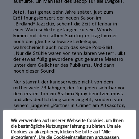
ausfüllte. Ein Manifest des Bebop für alle Ewigkeit.
Jetzt, fast genau zehn Jahre später, just zum
Eröffnungskonzert der neuen Saison im
„Birdland“-Jazzclub, scheint die Zeit offenbar in
einer Warteschleife gefangen zu sein. Woods
kommt mit dem selben Saxofon, er trägt immer
noch das gleiche schwarze Lederkäppi,
wahrscheinlich auch noch das selbe Polo-Shirt.
„Nur die Stühle waren vor zehn Jahren weiter“, ulkt
der etwas füllig gewordene, gut gelaunte Maestro
unter dem Gelächter des Publikums. Und dann
noch dieser Sound!
Nur stammt der kurioserweise nicht von dem
mittlerweile 73-Jährigen, der für jeden sichtbar vor
dem ersten Ton ein Asthma-Spray benutzen muss
und alles deutlich langsamer angeht, sondern von
seinem jüngeren „Partner in Crime“ am Altsaxofon,
George Robert.
Wir verwenden auf unserer Webseite Cookies, um Ihnen
Die beiden verbindet so etwas wie ein Vater-Sohn-
die bestmögliche Nutzungserfahrung zu bieten. Um alle
Verhältnis: Blindes Vertrauen, uneitle
Cookies zu akzeptieren, klicken Sie bitte auf "Alle
Zurückhaltung, kein egomanisches Geprotze und
akzeptieren". Um die Cookieeinstellungen anzupassen,