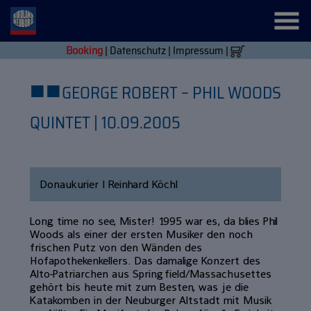
Booking
|
Datenschutz
|
Impressum
|
■
■
GEORGE ROBERT – PHIL WOODS
QUINTET | 10.09.2005
Donaukurier | Reinhard Köchl
Long time no see, Mister! 1995 war es, da blies Phil
Woods als einer der ersten Musiker den noch
frischen Putz von den Wänden des
Hofapothekenkellers. Das damalige Konzert des
Alto-Patriarchen aus Springfield/Massachusettes
gehört bis heute mit zum Besten, was je die
Katakomben in der Neuburger Altstadt mit Musik