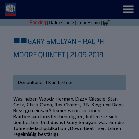
Booking
|
Datenschutz
|
Impressum
|
■
■
GARY SMULYAN – RALPH
MOORE QUINTET | 21.09.2019
Donaukurier | Karl Leitner
Was haben Woody Her-man, Dizzy Gillespie, Stan
Getz, Chick Corea, Ray Charles, B.B. King und Diana
Ross gemeinsam? Immer wenn sie einen
Baritonsaxofonisten benötigten, holten sie sich
den besten. Und das ist Gary Smulyan, was ihm die
führende Fachpublikation „Down Beat“ seit Jahren
regelmäßig bestätigt.