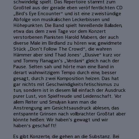
schwindelig spielt. Das Repertoire stammt zum
Großteil aus der gerade eben veröffentlichten CD
„Bird’s Eye Encounter“ und ist eine zweistündige
Abfolge von musikalischen Leckerbissen und
Höhepunkten. Die Band spielt hinreißende Balladen,
etwa das dem zwei Tage vor dem Konzert
verstorbenen Pianisten Harold Mabern, der auch
diverse Male im Birdland zu hören war, gewidmete
Stück „Don’t Follow The Crowd“, die wahren
Hämmer aber sind Thad Jones‘ „Elusive“ kurz vor
und Tommy Flanagan’s „Verdani“ gleich nach der
Pause. Selten sah und hörte man eine Band in
derart wahnwitzigem Tempo durch eine, besser
gesagt, durch zwei Komposition heizen. Das hat
gar nichts mit Geschwindigkeitsfetischismus zu
tun, sondern ist in diesem Fall einfach der Ausdruck
purer Lust, von Spielfreude und Leidenschaft. Vor
allem Reiter und Smulyan kann man die
Anstrengung am Gesichtsausdruck ablesen, das
entspannte Grinsen nach vollbrachter Großtat aber
könnte heißen: Wir haben’s gewagt und wir
haben‘s geschafft!
Es gibt Konzerte, die gehen an die Substanz. Bei